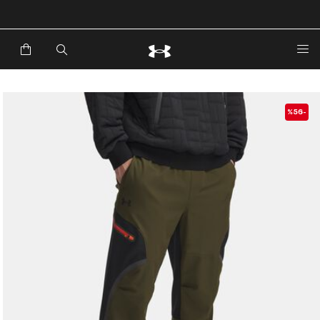
خصم إضافي 20%*. باستخدام الكود EXTRA20
-%56