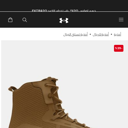
خصم إضافي 20%*. باستخدام الكود EXTRA20
أحذية
أحذية للرجال
أحذية تسلق الجبال
-%29