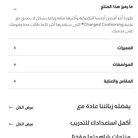
ما يميز هذا المنتج
طورنا أحد أفضل أحذيتنا التكتيكية وأكثرها متانة وراحة بشكل لا يصدق مع
تقنية Charged Cushioning® التي ستقدرها أكثر كلما طالت مدة وقوفك
على قدميك.
المميزات
المواصفات
المقاس والعناية
يفضله زبائننا عادة مع
عرض الكل
أكمل استعدادك للتدريب
عرض الكل
منتجات شاهدتها مؤخرًا