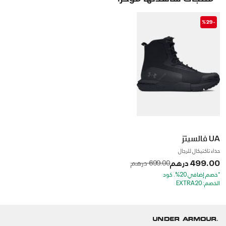
-%29
UA فالسيتز
حذاء تاكتيكال للرجال
499.00 درهم
to
Price reduced from
699.00 درهم
*خصم إضافي 20%. كود
الخصم: EXTRA20