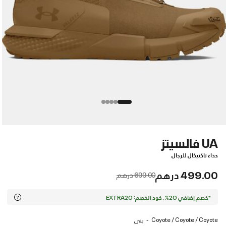
UA فالسيتز
حذاء تاكتيكال للرجال
499.00 درهم
Price reduced from
to
699.00 درهم
*خصم إضافي 20%. كود الخصم: EXTRA20
Coyote / Coyote / Coyote
بنى