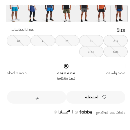
selected
Size
جدول المقاسات
XL
L
M
S
XS
3XL
XXL
قصة واسعة
قصة ضيقة
قصة ضاغطة
قصة منتظمة
المفضلة
|
دفعات بدون فوائد مع