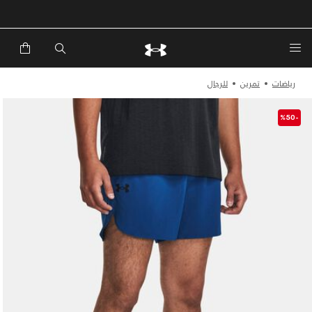
خصم إضافي 20%*. باستخدام الكود EXTRA20
رياضات
تمرين
للرجال
-%50