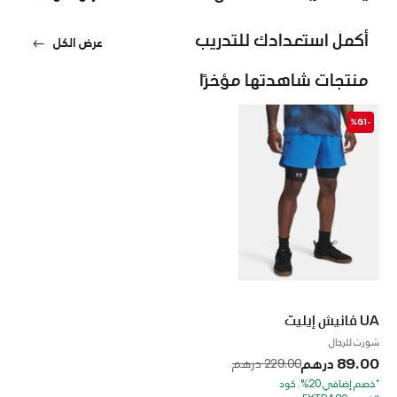
أكمل استعدادك للتدريب
عرض الكل
منتجات شاهدتها مؤخرًا
-%61
UA فانيش إيليت
شورت للرجال
89.00 درهم
to
Price reduced from
229.00 درهم
*خصم إضافي 20%. كود