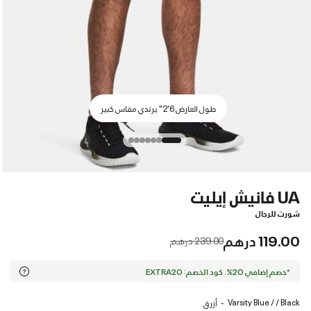
طول العارض 6'2" يرتدي مقاس كبير
UA فانيش إيليت
شورت للرجال
119.00 درهم
Price reduced from
to
239.00 درهم
*خصم إضافي 20%. كود الخصم: EXTRA20
Varsity Blue / / Black
أزرق