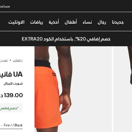
مساعدة
جديدنا
رجال
نساء
أطفال
أحذية
رياضات
الاوتليت
خصم إضافي 20%*. باستخدام الكود EXTRA20
رياضات
تمرين
UA فانيش إيليت
شورت للرجال
139.00 درهم
*خصم إضافي 20%. كود الخصم: TRA20
Fire / / Black