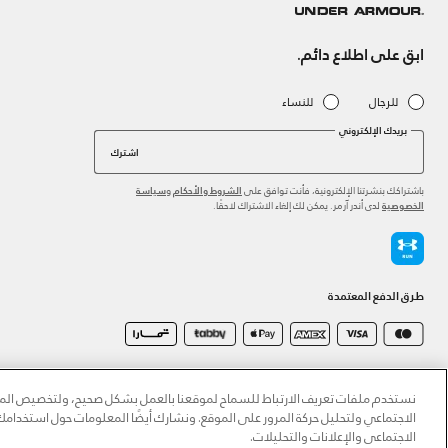
ابق على اطلاع دائم.
للرجال
للنساء
بريدك الإلكتروني
اشترك
باشتراكك بنشرتنا الإلكترونية، فأنت توافق على
و
الشروط والأحكام
سياسة
لدى أندر آرمر. يمكن لك إلغاء الاشتراك لاحقًا.
الخصوصية
طرق الدفع المعتمدة
©2026 الحقوق محفوظة لشركة اثلوسيتي ش.ذ.م.م،
سياسة الخصوصية
/
الشروط والأحكام
/
سياسة الكوكي
نستخدم ملفات تعريف الارتباط للسماح لموقعنا بالعمل بشكل صحيح، ولتخصيص المحت
الاجتماعي ولتحليل حركة المرور على الموقع. ونشارك أيضًا المعلومات حول استخدا
الاجتماعي والإعلانات والتحليلات.