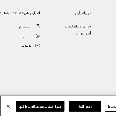
حول أندر آرمر
أندر آرمر على الشبكات الاجتماعية
من نحن / بداية الحكاية
إنستقرام
أخبار أندر آرمر
فيسبوك
يوتيوب
رتباط
رفض الكل
قبول ملفات تعريف الارتباط كلها