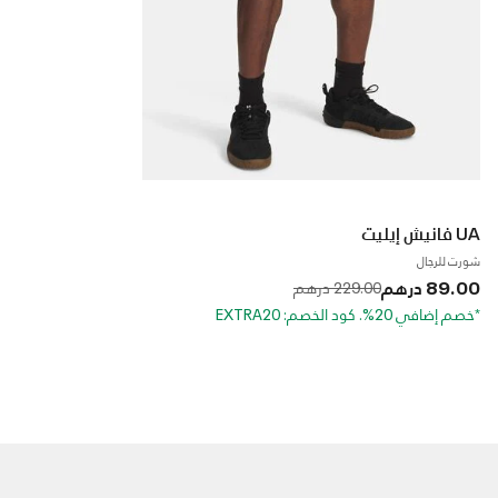
UA فانيش إيليت
شورت للرجال
89.00 درهم
to
Price reduced from
229.00 درهم
*خصم إضافي 20%. كود الخصم: EXTRA20