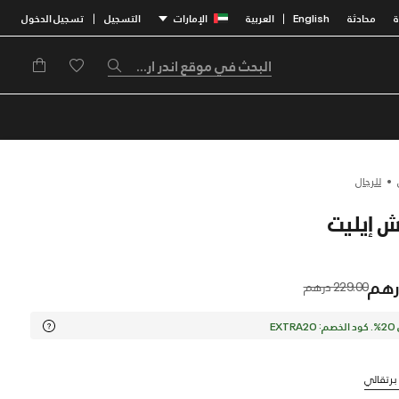
محادثة
English
العربية
الإمارات
التسجيل
تسجيل الدخول
|
|
للرجال
Price reduced from
to
229.00 درهم
EX
برتقالي