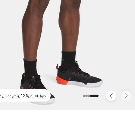
طول العارض 6'2" يرتدي مقاس كبير