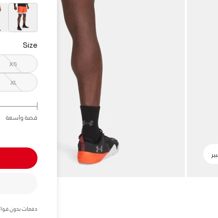
elected
Size
XS
XL
قصة واسعة
دفعات بدون فوائ