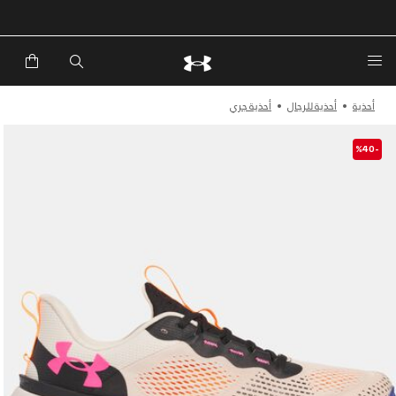
خصم إضافي 20%*. باستخدام الكود EXTRA20
أحذية
أحذية للرجال
أحذية جري
-%40