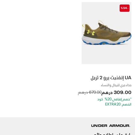
-%54
UA إنفنيت برو 2 تريل
حذاء جري للرجال والنساء
309.00 درهم
to
Price reduced from
679.00 درهم
*خصم إضافي 20%. كود
الخصم: EXTRA20
ابق على اطلاع دائم.