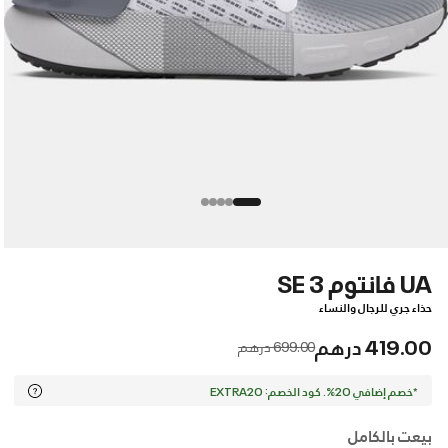
UA فانتوم 3 SE
حذاء جري للرجال والنساء
419.00 درهم
Price reduced from
to
699.00 درهم
*خصم إضافي 20%. كود الخصم: EXTRA20
بيعت بالكامل