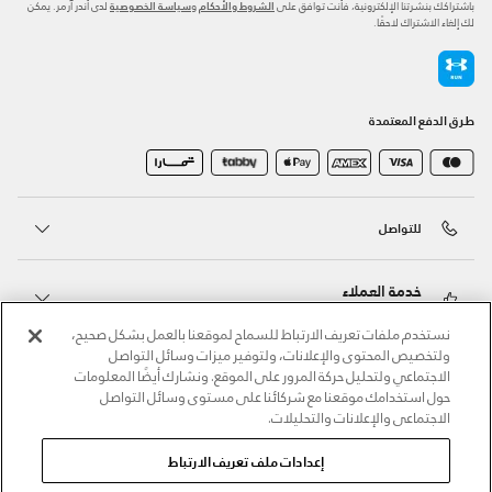
باشتراكك بنشرتنا الإلكترونية، فأنت توافق على
و
لدى أندر آرمر. يمكن
الشروط والأحكام
سياسة الخصوصية
لك إلغاء الاشتراك لاحقًا.
طرق الدفع المعتمدة
للتواصل
خدمة العملاء
نستخدم ملفات تعريف الارتباط للسماح لموقعنا بالعمل بشكل صحيح،
ولتخصيص المحتوى والإعلانات، ولتوفير ميزات وسائل التواصل
حول أندر آرمر
الاجتماعي ولتحليل حركة المرور على الموقع. ونشارك أيضًا المعلومات
حول استخدامك موقعنا مع شركائنا على مستوى وسائل التواصل
الاجتماعي والإعلانات والتحليلات.
أندر آرمر على الشبكات الاجتماعية
إعدادات ملف تعريف الارتباط
©2026 الحقوق محفوظة لشركة اثلوسيتي ش.ذ.م.م،