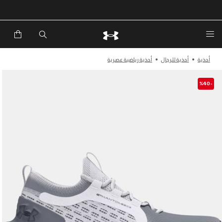
أحذية
أحذية للرجال
أحذية رياضية عصرية
-%40