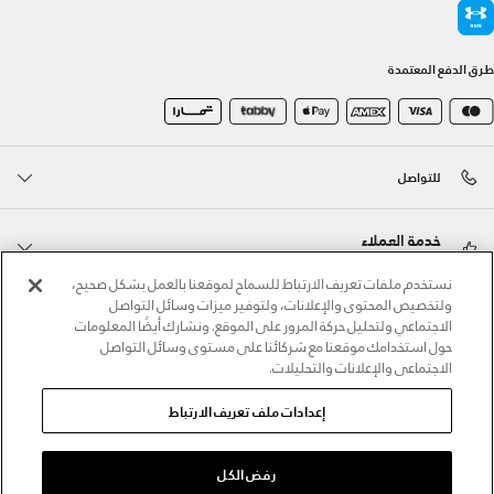
طرق الدفع المعتمدة
للتواصل
خدمة العملاء
نستخدم ملفات تعريف الارتباط للسماح لموقعنا بالعمل بشكل صحيح،
ولتخصيص المحتوى والإعلانات، ولتوفير ميزات وسائل التواصل
حول أندر آرمر
الاجتماعي ولتحليل حركة المرور على الموقع. ونشارك أيضًا المعلومات
حول استخدامك موقعنا مع شركائنا على مستوى وسائل التواصل
الاجتماعي والإعلانات والتحليلات.
أندر آرمر على الشبكات الاجتماعية
إعدادات ملف تعريف الارتباط
©2026 الحقوق محفوظة لشركة اثلوسيتي ش.ذ.م.م،
سياسة الخصوصية
/
الشروط والأحكام
/
سياسة الكوكيز
رفض الكل