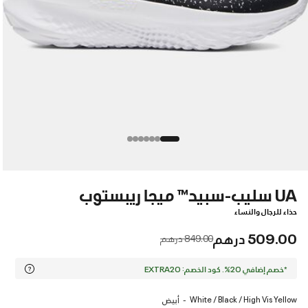
UA سليب-سبيد™ ميجا ريبستوب
حذاء للرجال والنساء
509.00 درهم
Price reduced from
to
849.00 درهم
*خصم إضافي 20%. كود الخصم: EXTRA20
White / Black / High Vis Yellow
أبيض