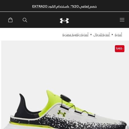
خصم إضافي 20%*. باستخدام الكود EXTRA20
أحذية
أحذية للرجال
أحذية رياضية عصرية
-%40