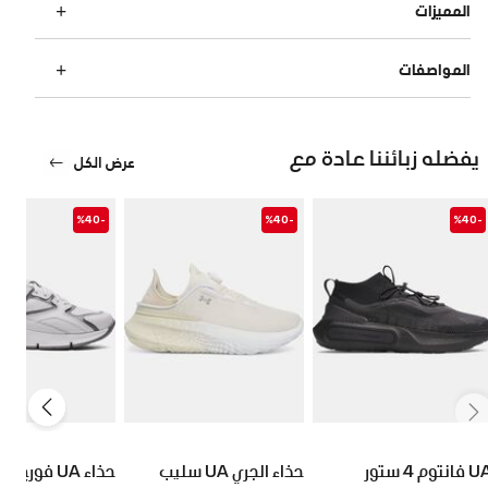
المميزات
المواصفات
يفضله زبائننا عادة مع
عرض الكل
-%40
-%40
-%40
فانتوم 4 ستور
حذاء الجري UA سليب