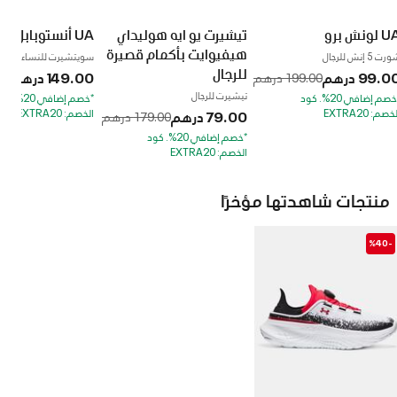
 لونش برو
تيشيرت يو ايه هوليداي
UA أنستوبابل فليس
هيفيوايت بأكمام قصيرة
ت 5 إنش للرجال
سويتشيرت للنساء
للرجال
99.0 درهم
to
Price reduced from
149.00 درهم
rom
199.00 درهم
9.00
Price reduced from
to
تيشيرت للرجال
*خصم إضافي 20%. كود
*خصم إضافي 20%.
خصم: EXTRA20
الخصم: EXTRA20
79.00 درهم
179.00 درهم
*خصم إضافي 20%. كود
الخصم: EXTRA20
منتجات شاهدتها مؤخرًا
-%40