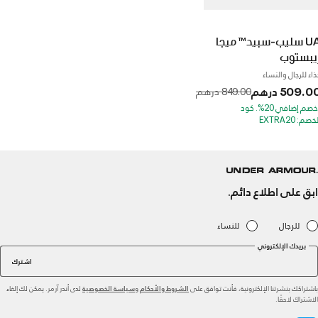
UA سليب-سبيد™ ميجا
يبستوب
ذاء للرجال والنساء
509.0 درهم
to
Price reduced from
849.00 درهم
*خصم إضافي 20%. كود
خصم: EXTRA20
ابق على اطلاع دائم.
للرجال
للنساء
بريدك الإلكتروني
اشترك
باشتراكك بنشرتنا الإلكترونية، فأنت توافق على
و
لدى أندر آرمر. يمكن لك إلغاء
الشروط والأحكام
سياسة الخصوصية
الاشتراك لاحقًا.