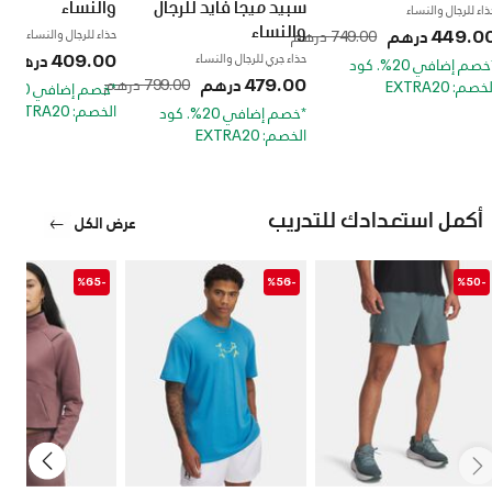
سبيد ميجا فايد للرجال
والنساء
ذاء للرجال والنساء
والنساء
449.0 درهم
749.00 درهم
حذاء للرجال والنساء
to
Price reduced from
to
Price reduced from
409.00 درهم
حذاء جري للرجال والنساء
*خصم إضافي 20%. كود
479.00 درهم
799.00 درهم
خصم: EXTRA20
*خصم إ
الخصم: EXTRA20
*خصم إضافي 20%. كود
الخصم: EXTRA20
أكمل استعدادك للتدريب
عرض الكل
-%65
-%56
-%50