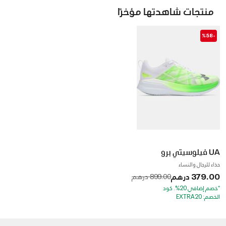
منتجات شاهدتها مؤخرًا
-%58
UA فيلوسيتي برو
حذاء للرجال والنساء
379.00 درهم
to
Price reduced from
899.00 درهم
*خصم إضافي 20%. كود
الخصم: EXTRA20