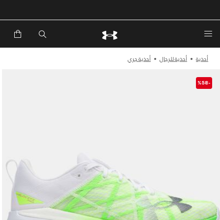
خصم إضافي 20%*. باستخدام الكود EXTRA20
أحذية
أحذية للرجال
أحذية جري
-%58