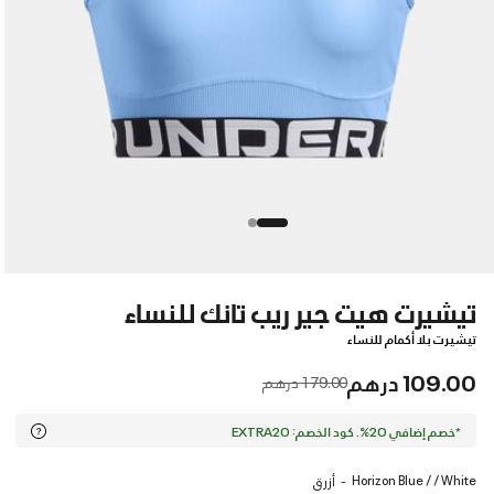
تيشيرت هيت جير ريب تانك للنساء
تيشيرت بلا أكمام للنساء
109.00 درهم
Price reduced from
to
179.00 درهم
*خصم إضافي 20%. كود الخصم: EXTRA20
Horizon Blue / / White
أزرق