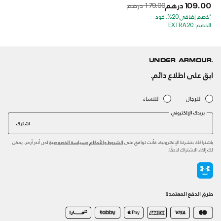
109.00 درهم
to
Price reduced from
179.00 درهم
*خصم إضافي 20%. كود
الخصم: EXTRA20
ابق على اطلاع دائم.
للرجال
للنساء
بريدك الإلكتروني
اشترك
باشتراكك بنشرتنا الإلكترونية، فأنت توافق على
و
لدى أندر آرمر. يمكن
الشروط والأحكام
سياسة الخصوصية
لك إلغاء الاشتراك لاحقًا.
طرق الدفع المعتمدة