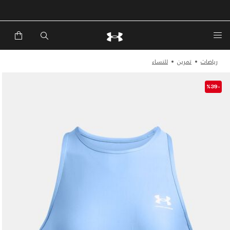
رياضات
تمرين
للنساء
-%39