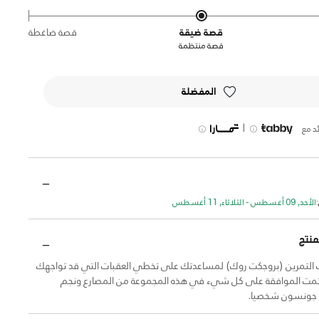
قصة ضيقة
قصة ضاغطة
قصة منتظمة
المفضلة
|
د مع
الأحد, 09 أغسطس - الثلاثاء, 11 أغسطس
منتج
لتمرين (بروجكت روك) لمساعدتك على تخطي العقبات التي قد تواجهك
 تمت الموافقة على كل شيء في هذه المجموعة من المصارع ونجم
ن جونسون شخصيا.