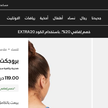
مساعدة
جديدنا
رجال
نساء
أطفال
أحذية
رياضات
الاوتليت
خصم إضافي 20%*. باستخدام الكود EXTRA20
للنساء
ملابس
بروجكت 
صدرية رياضية سب
119.00 درهم
*خصم إضافي 20%. كود الخصم: TRA20
بيعت بالكامل