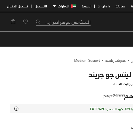
محادثة
English
العربية
الإمارات
التسجيل
تسجيل الدخول
|
|
صدريات رياضية
Medium Support
ليتس جو جريند
ورتليت للنساء
Price reduced from
to
249.00 درهم
EX