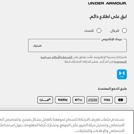
ابق على اطلاع دائم.
للرجال
للنساء
بريدك الإلكتروني
اشترك
باشتراكك بنشرتنا الإلكترونية، فأنت توافق على
و
الشروط والأحكام
سياسة
لدى أندر آرمر. يمكن لك إلغاء الاشتراك لاحقًا.
الخصوصية
طرق الدفع المعتمدة
©2026 الحقوق محفوظة لشركة اثلوسيتي ش.ذ.م.م،
سياسة الخصوصية
/
الشروط والأحكام
/
سياسة الكوكي
نستخدم ملفات تعريف الارتباط للسماح لموقعنا بالعمل بشكل صحيح، ولتخصيص المحت
الاجتماعي ولتحليل حركة المرور على الموقع. ونشارك أيضًا المعلومات حول استخدا
الاجتماعي والإعلانات والتحليلات.