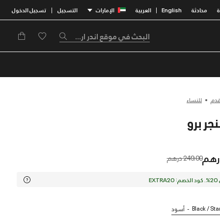
محادثة
English
العربية
الإمارات
التسجيل
تسجيل الدخول
|
|
قدم
للنساء
Price reduced from
to
249.00 درهم
EX
Black / Sta
أسود