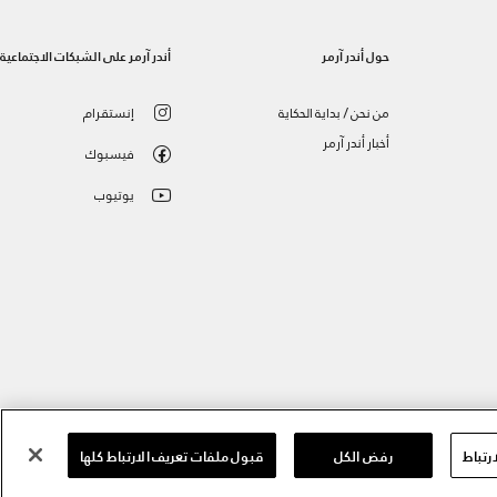
حول أندر آرمر
أندر آرمر على الشبكات الاجتماعية
من نحن / بداية الحكاية
إنستقرام
أخبار أندر آرمر
فيسبوك
يوتيوب
رتباط
رفض الكل
قبول ملفات تعريف الارتباط كلها