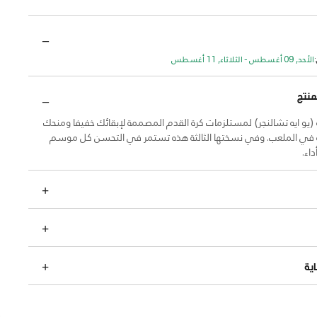
الأحد, 09 أغسطس - الثلاثاء, 11 أغسطس
منتج
(يو ايه تشالنجر) لمستلزمات كرة القدم المصممة لإبقائك خفيفا ومنحك
ة في الملعب. وفي نسختها الثالثة هذه تستمر في التحسن كل موسم
اء.
ية