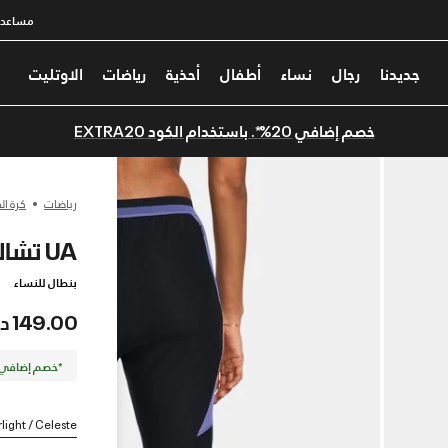
مساعدة
جديدنا
رجال
نساء
أطفال
أحذية
رياضات
الاوتليت
خصم إضافي 20%*. باستخدام الكود EXTRA20
رياضات
كرة ال
UA تشالنجر برو
بنطال للنساء
149.00 درهم
*خصم إضافي 20%. كود الخصم: TRA20
rlight / Celeste