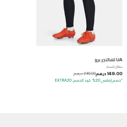
UA تشالنجر برو
بنطال للنساء
149.00 درهم
to
Price reduced from
249.00 درهم
*خصم إضافي 20%. كود الخصم: EXTRA20