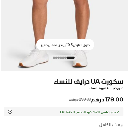
طول العارض 5'9" يرتدي مقاس صغير
سكورت UA درايف للنساء
شورت بنمط تنورة للنساء
179.00 درهم
Price reduced from
to
299.00 درهم
*خصم إضافي 20%. كود الخصم: EXTRA20
بيعت بالكامل