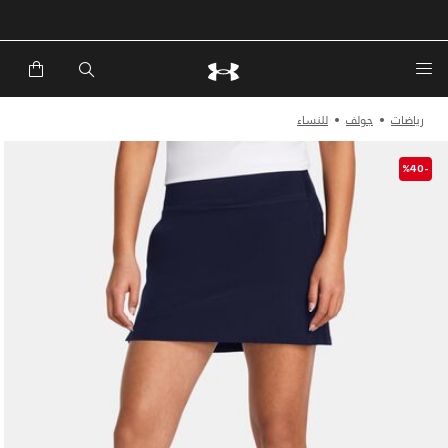
رياضات
جولف
للنساء
-%40