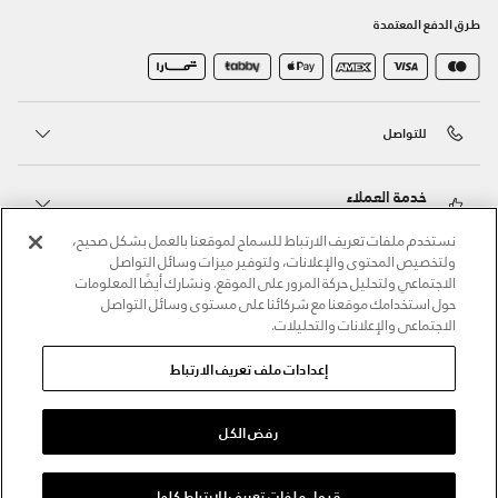
طرق الدفع المعتمدة
للتواصل
خدمة العملاء
نستخدم ملفات تعريف الارتباط للسماح لموقعنا بالعمل بشكل صحيح،
ولتخصيص المحتوى والإعلانات، ولتوفير ميزات وسائل التواصل
حول أندر آرمر
الاجتماعي ولتحليل حركة المرور على الموقع. ونشارك أيضًا المعلومات
حول استخدامك موقعنا مع شركائنا على مستوى وسائل التواصل
الاجتماعي والإعلانات والتحليلات.
أندر آرمر على الشبكات الاجتماعية
إعدادات ملف تعريف الارتباط
©2026 الحقوق محفوظة لشركة اثلوسيتي ش.ذ.م.م،
سياسة الخصوصية
/
الشروط والأحكام
/
سياسة الكوكيز
رفض الكل
قبول ملفات تعريف الارتباط كلها