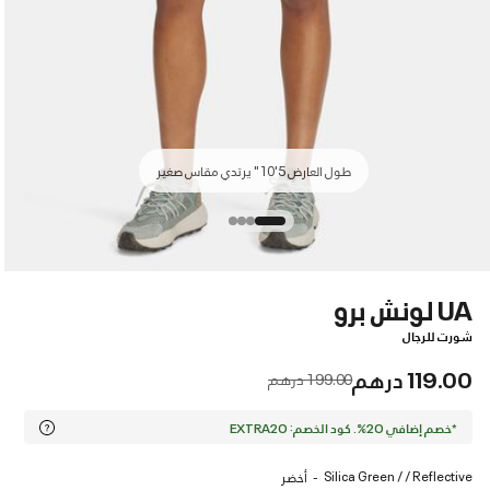
طول العارض 5'10" يرتدي مقاس صغير
UA لونش برو
شورت للرجال
119.00 درهم
Price reduced from
to
199.00 درهم
*خصم إضافي 20%. كود الخصم: EXTRA20
Silica Green / / Reflective
أخضر