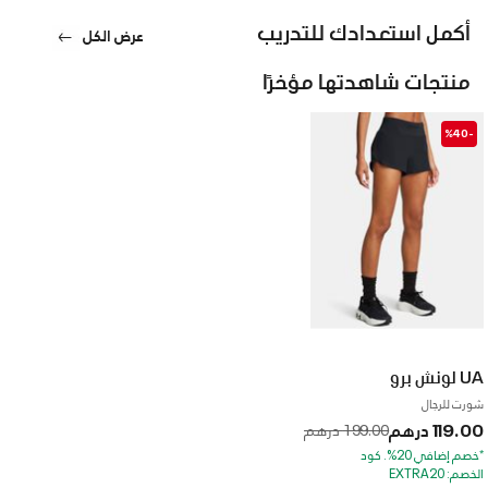
أكمل استعدادك للتدريب
عرض الكل
منتجات شاهدتها مؤخرًا
-%40
UA لونش برو
شورت للرجال
119.00 درهم
to
Price reduced from
199.00 درهم
*خصم إضافي 20%. كود
الخصم: EXTRA20