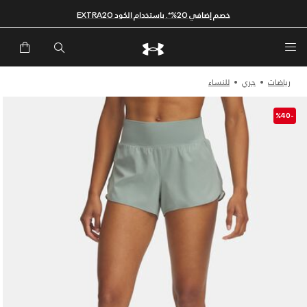
خصم إضافي 20%*. باستخدام الكود EXTRA20
رياضات
جري
للنساء
-%40