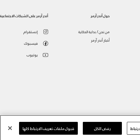
حول أندر آرمر
أندر آرمر على الشبكات الاجتماعية
من نحن / بداية الحكاية
إنستقرام
أخبار أندر آرمر
فيسبوك
يوتيوب
رتباط
رفض الكل
قبول ملفات تعريف الارتباط كلها