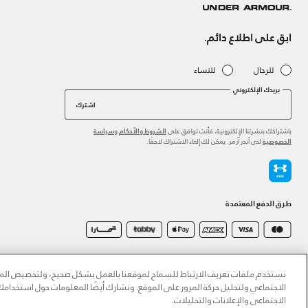
ابق على اطلاع دائم.
للرجال
للنساء
بريدك الإلكتروني
اشترك
باشتراكك بنشرتنا الإلكترونية، فأنت توافق على
و
الشروط والأحكام
سياسة
لدى أندر آرمر. يمكن لك إلغاء الاشتراك لاحقًا.
الخصوصية
طرق الدفع المعتمدة
©2026 الحقوق محفوظة لشركة اثلوسيتي ش.ذ.م.م،
سياسة الخصوصية
/
الشروط والأحكام
/
سياسة الكوكي
نستخدم ملفات تعريف الارتباط للسماح لموقعنا بالعمل بشكل صحيح، ولتخصيص المحت
الاجتماعي ولتحليل حركة المرور على الموقع. ونشارك أيضًا المعلومات حول استخدا
الاجتماعي والإعلانات والتحليلات.