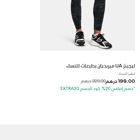
ليجينز UA ميريديان بطبعات للنساء
ليقنز للنساء
199.00 درهم
to
Price reduced from
329.00 درهم
*خصم إضافي 20%. كود الخصم: EXTRA20