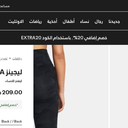
مساعدة
جديدنا
رجال
نساء
أطفال
أحذية
رياضات
الاوتليت
خصم إضافي 20%*. باستخدام الكود EXTRA20
رياضات
تمرين
ليجينز UA ميريديان بطبعات للنساء
ليقنز للنساء
209.00 درهم
*خصم إضافي 20%. كود الخصم: TRA20
Black / / Black