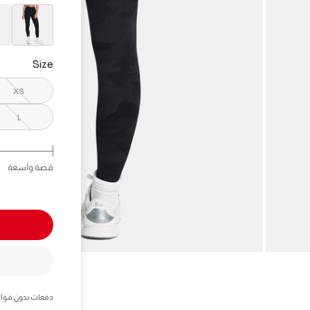
elected
Size
XS
L
قصة واسعة
دفعات بدون فوائ