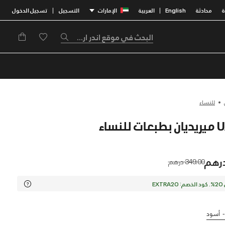
محادثة
English
العربية
الإمارات
التسجيل
تسجيل الدخول
|
|
للنساء
Price reduced from
to
349.00 درهم
EX
أسود