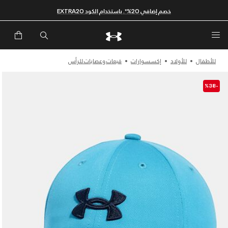
خصم إضافي 20%*. باستخدام الكود EXTRA20
للأطفال
للأولاد
إكسسوارات
قبعات وعصابات للرأس
-%38