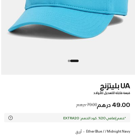
UA بليتزنج
قبعة قابلة للتعديل للأولاد
49.00 درهم
Price reduced from
to
79.00 درهم
*خصم إضافي 20%. كود الخصم: EXTRA20
Ether Blue / / Midnight Navy
أزرق