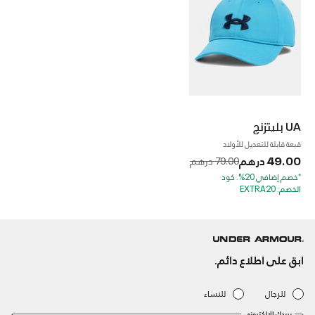
UA بليتزنج
قبعة قابلة للتعديل للأولاد
49.00 درهم
to
Price reduced from
79.00 درهم
*خصم إضافي 20%. كود
الخصم: EXTRA20
ابق على اطلاع دائم.
للرجال
للنساء
بريدك الإلكتروني