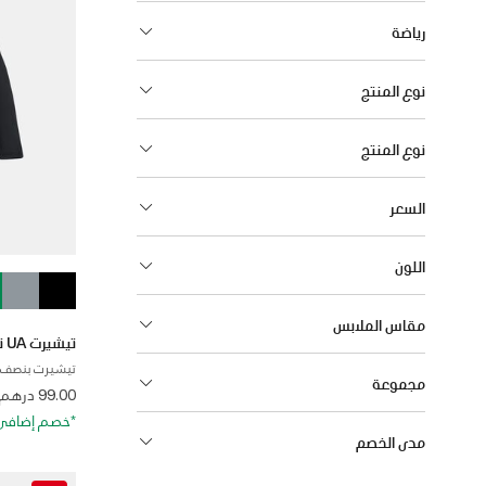
رياضة
نوع المنتج
نوع المنتج
السعر
اللون
مقاس الملابس
تيشيرت UA تك جرافيك بنصف سحاب للبنات
تيشيرت بنصف س
مجموعة
 from
99.00 درهم
*خصم إضافي 20%. كود الخصم: RA20
مدى الخصم