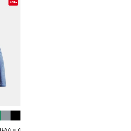
-%34
تيشيرت UA تك جرافيك بنصف سحاب للبنات