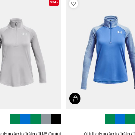
-%34
تيشيرت UA تك جرافيك بنصف سحاب للبنات