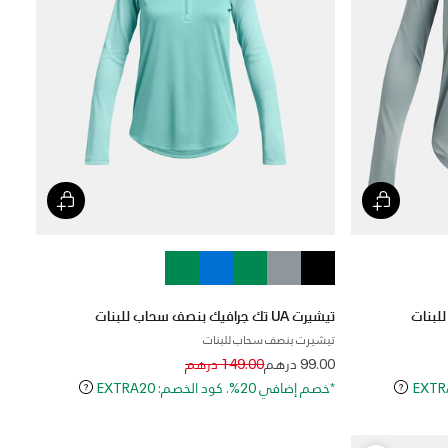
تيشيرت UA تك جرافيك بنصف سحاب للبنات
تيشيرت بنصف سحاب للبنات
Price reduced from
to
99.00 درهم
149.00 درهم
*خصم إضافي 20%. كود الخصم: EXTRA20