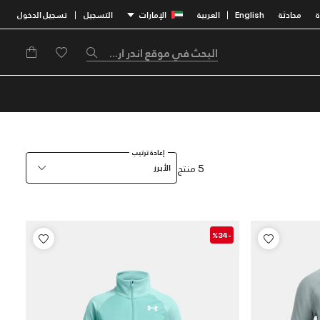
محادثة
English
العربية
الإمارات
التسجيل
تسجيل الدخول
|
|
إعادة ترتيب
5 منتج
الأبرز
-%34