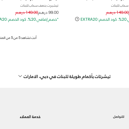
حاب للبنات
تيشيرت بنصف سحاب للبنات
Price reduced from
to
Price reduced
to
149.00 درهم
99.00 درهم
149.00 درهم
EXT
*خصم إضافي 20%. كود الخصم: EXTRA20
تيشرتات بأكمام طويلة للبنات في دبي، الامارات
خدمة العملاء
للتواصل