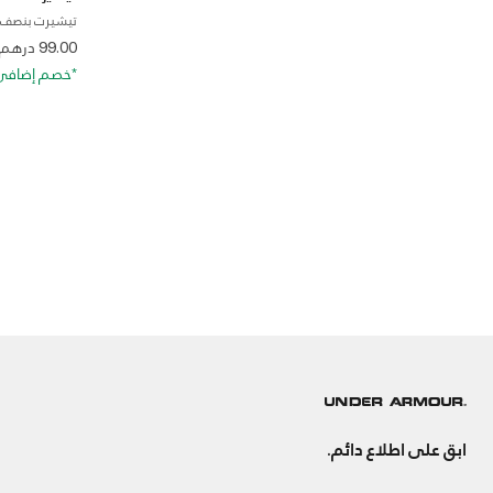
تيشيرت بنصف س
 from
99.00 درهم
*خصم إضافي 20%. كود الخصم: RA20
ابق على اطلاع دائم.