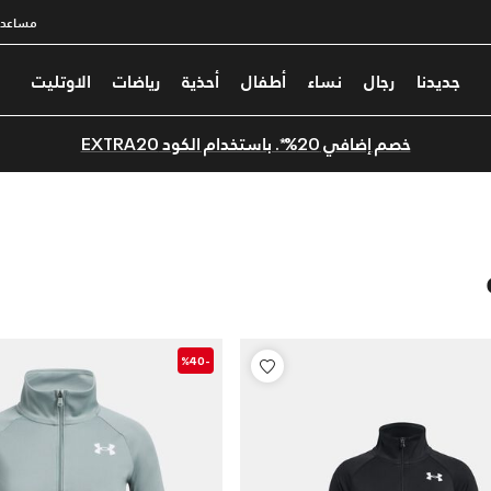
مساعدة
جديدنا
رجال
نساء
أطفال
أحذية
رياضات
الاوتليت
خصم إضافي 20%*. باستخدام الكود EXTRA20
-%40