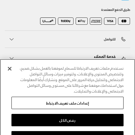
طرق الدفع المعتمدة
للتواصل
خدمة العملاء
نستخدم ملفات تعريف الارتباط للسماح لموقعنا بالعمل بشكل صحيح،
ولتخصيص المحتوى والإعلانات، ولتوفير ميزات وسائل التواصل
حول أندر آرمر
الاجتماعي ولتحليل حركة المرور على الموقع. ونشارك أيضًا المعلومات
حول استخدامك موقعنا مع شركائنا على مستوى وسائل التواصل
الاجتماعي والإعلانات والتحليلات.
أندر آرمر على الشبكات الاجتماعية
إعدادات ملف تعريف الارتباط
©2026 الحقوق محفوظة لشركة اثلوسيتي ش.ذ.م.م،
سياسة الخصوصية
/
الشروط والأحكام
/
سياسة الكوكيز
رفض الكل