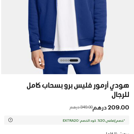
هودي أرمور فليس برو بسحاب كامل
للرجال
209.00 درهم
Price reduced from
to
349.00 درهم
*خصم إضافي 20%. كود الخصم: EXTRA20
بيعت بالكامل