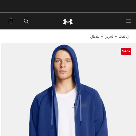
خصم إضافي 20%*. باستخدام الكود EXTRA20
رياضات
تمرين
للرجال
-%40