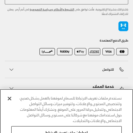
باشتراكك بنشرتنا الإلكترونية، فأنت توافق على
و
لدى أندر آرمر. يمكن
الشروط والأحكام
سياسة الخصوصية
لك إلغاء الاشتراك لاحقًا.
طرق الدفع المعتمدة
للتواصل
خدمة العملاء
نستخدم ملفات تعريف الارتباط للسماح لموقعنا بالعمل بشكل صحيح،
ولتخصيص المحتوى والإعلانات، ولتوفير ميزات وسائل التواصل
حول أندر آرمر
الاجتماعي ولتحليل حركة المرور على الموقع. ونشارك أيضًا المعلومات
حول استخدامك موقعنا مع شركائنا على مستوى وسائل التواصل
الاجتماعي والإعلانات والتحليلات.
أندر آرمر على الشبكات الاجتماعية
إعدادات ملف تعريف الارتباط