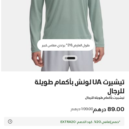
طول العارض 6'3" يرتدي مقاس كبير
تيشيرت UA لونش بأكمام طويلة
للرجال
تيشيرت بأكمام طويلة للرجال
89.00 درهم
Price reduced from
to
199.00 درهم
*خصم إضافي 20%. كود الخصم: EXTRA20