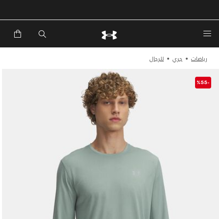
خصم إضافي 20%*. باستخدام الكود EXTRA20
رياضات
جري
للرجال
-%55