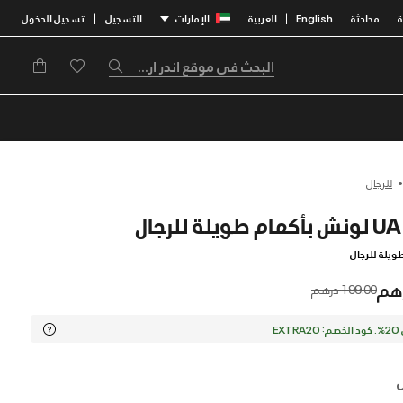
محادثة
English
العربية
الإمارات
التسجيل
تسجيل الدخول
|
|
للرجال
ويلة للرجال
Price reduced from
to
199.00 درهم
EX