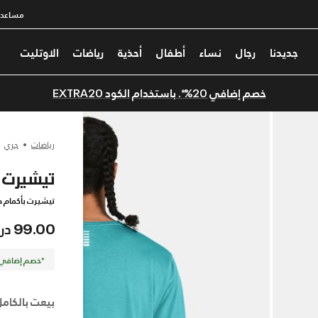
مساعدة
جديدنا
رجال
نساء
أطفال
أحذية
رياضات
الاوتليت
خصم إضافي 20%*. باستخدام الكود EXTRA20
رياضات
جري
تيشيرت UA لونش بأكمام طويلة للرجال
تيشيرت بأكمام ط
99.00 درهم
*خصم إضافي 20%. كود الخصم: TRA20
بيعت بالكامل