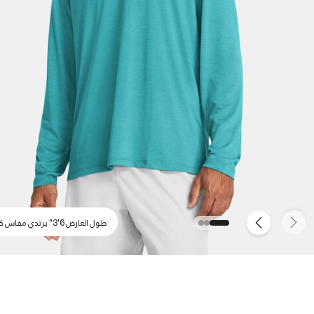
طول العارض 6'3" يرتدي مقاس كبير