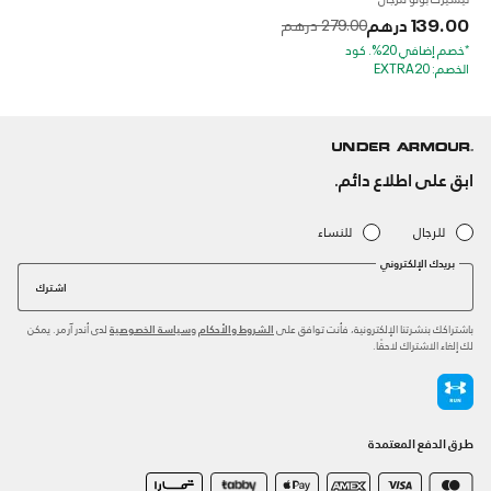
139.00 درهم
to
Price reduced from
279.00 درهم
*خصم إضافي 20%. كود
الخصم: EXTRA20
ابق على اطلاع دائم.
للرجال
للنساء
بريدك الإلكتروني
اشترك
باشتراكك بنشرتنا الإلكترونية، فأنت توافق على
و
لدى أندر آرمر. يمكن
الشروط والأحكام
سياسة الخصوصية
لك إلغاء الاشتراك لاحقًا.
طرق الدفع المعتمدة