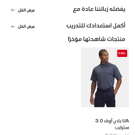
يفضله زبائننا عادة مع
عرض الكل
أكمل استعدادك للتدريب
عرض الكل
منتجات شاهدتها مؤخرًا
-%50
UA بلاي أوف 3.0
سترايب
تيشيرت بولو للرجال