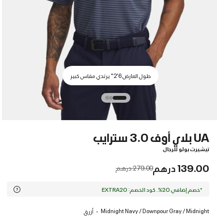
طول العارض 6'2" يرتدي مقاس كبير
UA بلاي أوف 3.0 سترايب
تيشيرت بولو للرجال
139.00 درهم
Price reduced from
to
279.00 درهم
*خصم إضافي 20%. كود الخصم: EXTRA20
Midnight Navy / Downpour Gray / Midnight
أزرق