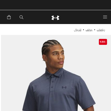
خصم إضافي 20%*. باستخدام الكود EXTRA20
رياضات
جولف
للرجال
-%50