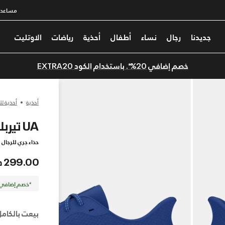
مساعدة
جديدنا
رجال
نساء
أطفال
أحذية
رياضات
الاوتليت
خصم إضافي 20%*. باستخدام الكود EXTRA20
أحذية
أحذية لل
UA تيربلانس 2 RS
حذاء جري للرجال
299.00 درهم
*خصم إضافي 20%. كود الخصم: TRA20
بيعت بالكامل