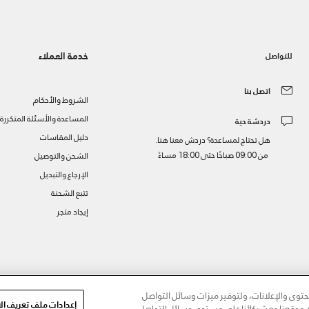
خدمة العملاء
للتواصل
اتصل بنا
الشروط والأحكام
المساعدة والأسئلة المتكررة
دردشة حية
دليل المقاسات
هل تحتاج لمساعدة؟ دردش معنا هنا.
من 09:00 صباحًا حتى 18:00 مساءً
الشحن والتوصيل
الإرجاع والتبديل
تتبع الشحنة
إيجاد متجر
ز
وى والإعلانات، ولتوفير ميزات وسائل التواصل
إعدادات ملف تعريف الا
مك موقعنا مع شركائنا على مستوى وسائل التواصل