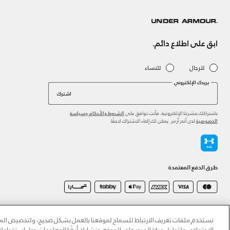
ابق على اطلاع دائم.
للرجال
للنساء
بريدك الإلكتروني
اشترك
باشتراكك بنشرتنا الإلكترونية، فأنت توافق على
و
الشروط والأحكام
سياسة
لدى أندر آرمر. يمكن لك إلغاء الاشتراك لاحقًا.
الخصوصية
طرق الدفع المعتمدة
©2026 الحقوق محفوظة لشركة اثلوسيتي ش.ذ.م.م،
سياسة الخصوصية
/
الشروط والأحكام
/
سياسة الكوكي
نستخدم ملفات تعريف الارتباط للسماح لموقعنا بالعمل بشكل صحيح، ولتخصيص المحت
الاجتماعي ولتحليل حركة المرور على الموقع. ونشارك أيضًا المعلومات حول استخدا