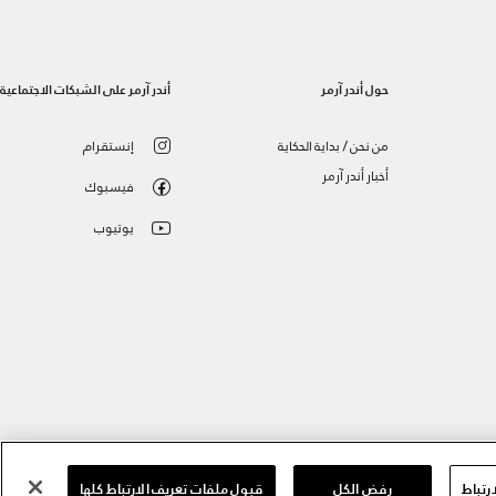
حول أندر آرمر
أندر آرمر على الشبكات الاجتماعية
من نحن / بداية الحكاية
إنستقرام
أخبار أندر آرمر
فيسبوك
يوتيوب
رتباط
رفض الكل
قبول ملفات تعريف الارتباط كلها