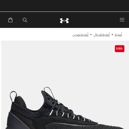
خصم إضافي 20%*. باستخدام الكود EXTRA20
أحذية
أحذية للرجال
أحذية تمرين
-%50