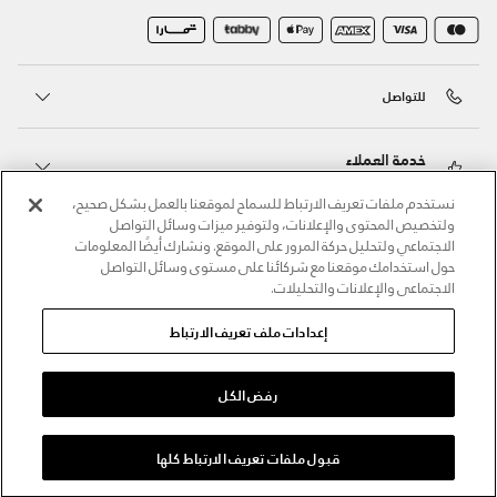
للتواصل
خدمة العملاء
نستخدم ملفات تعريف الارتباط للسماح لموقعنا بالعمل بشكل صحيح،
ولتخصيص المحتوى والإعلانات، ولتوفير ميزات وسائل التواصل
حول أندر آرمر
الاجتماعي ولتحليل حركة المرور على الموقع. ونشارك أيضًا المعلومات
حول استخدامك موقعنا مع شركائنا على مستوى وسائل التواصل
الاجتماعي والإعلانات والتحليلات.
أندر آرمر على الشبكات الاجتماعية
إعدادات ملف تعريف الارتباط
©2026 الحقوق محفوظة لشركة اثلوسيتي ش.ذ.م.م،
سياسة الخصوصية
/
الشروط والأحكام
/
سياسة الكوكيز
رفض الكل
قبول ملفات تعريف الارتباط كلها