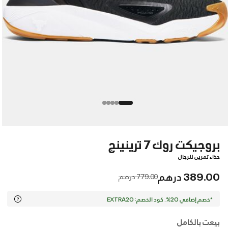
بروجيكت روك 7 ترينينج
حذاء تمرين للرجال
389.00 درهم
Price reduced from
to
779.00 درهم
*خصم إضافي 20%. كود الخصم: EXTRA20
بيعت بالكامل