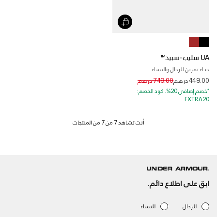
UA سليب-سبيد™
حذاء تمرين للرجال والنساء
Price reduced from
to
449.00 درهم
749.00 درهم
*خصم إضافي 20%. كود الخصم:
EXTRA20
ابق على اطلاع دائم.
للرجال
للنساء