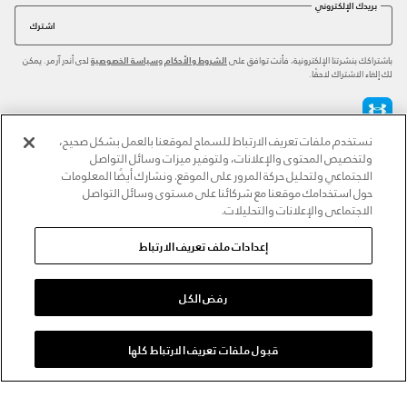
بريدك الإلكتروني
اشترك
باشتراكك بنشرتنا الإلكترونية، فأنت توافق على
و
لدى أندر آرمر. يمكن
الشروط والأحكام
سياسة الخصوصية
لك إلغاء الاشتراك لاحقًا.
نستخدم ملفات تعريف الارتباط للسماح لموقعنا بالعمل بشكل صحيح،
طرق الدفع المعتمدة
ولتخصيص المحتوى والإعلانات، ولتوفير ميزات وسائل التواصل
الاجتماعي ولتحليل حركة المرور على الموقع. ونشارك أيضًا المعلومات
حول استخدامك موقعنا مع شركائنا على مستوى وسائل التواصل
الاجتماعي والإعلانات والتحليلات.
للتواصل
إعدادات ملف تعريف الارتباط
خدمة العملاء
رفض الكل
قبول ملفات تعريف الارتباط كلها
حول أندر آرمر