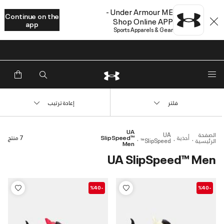
Under Armour ME -
Continue on the
Shop Online APP
app
Sports Apparels & Gear
خصم إضافي 20%*. باستخدام الكود EXTRA20
فلتر
إعادة ترتيب
UA
الصفحة
UA
أحذية
SlipSpeed™
7 منتج
الرئيسية
SlipSpeed™
Men
UA SlipSpeed™ Men
-%40
-%40