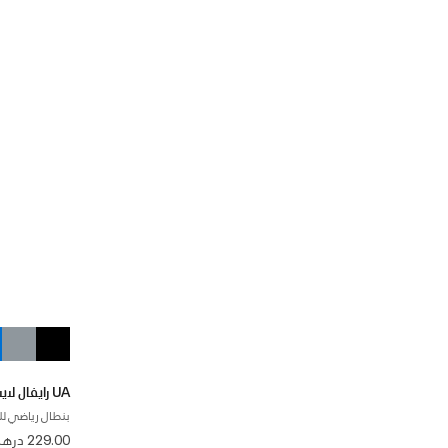
UA رايفال لايت-ويت
بنطال رياضي لل
229.00 درهم