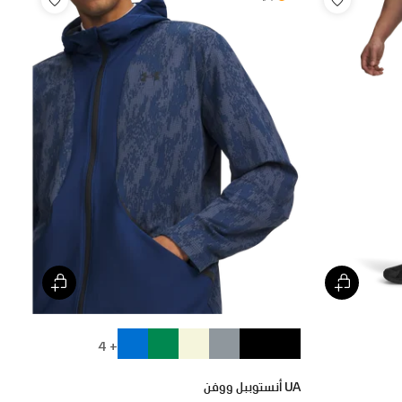
+ 4
UA أنستوببل ووفن