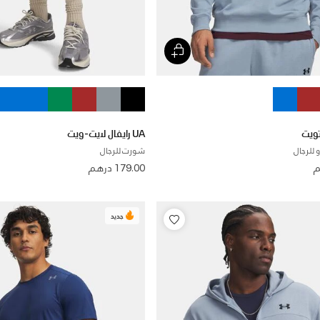
UA رايفال لايت-ويت
للرجال
شورت للرجال
179.00 درهم
جديد