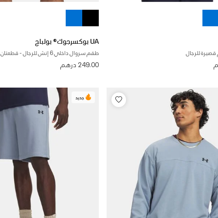
UA بوكسرجوك® بولباج
قصيرة للرجال
طقم سروال داخلي 6 إنش للرجال - قطعتان
249.00 درهم
جديد