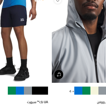
+ 4
UA تك™ سبورت