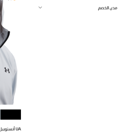
مدى الخصم
UA أنستوببل ووفن