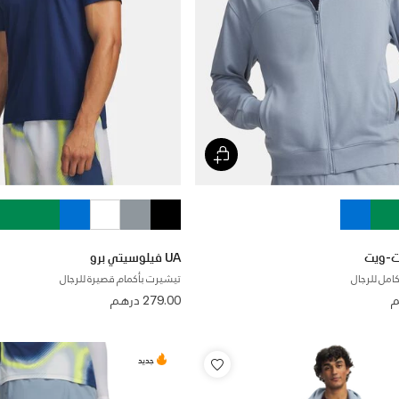
UA فيلوسيتي برو
امل للرجال
تيشيرت بأكمام قصيرة للرجال
279.00 درهم
جديد