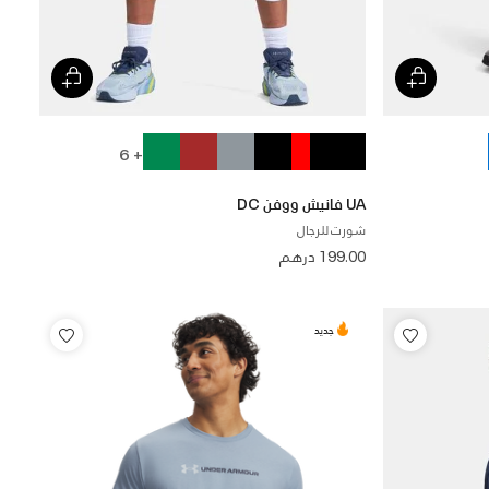
+ 6
UA فانيش ووفن DC
شورت للرجال
199.00 درهم
جديد