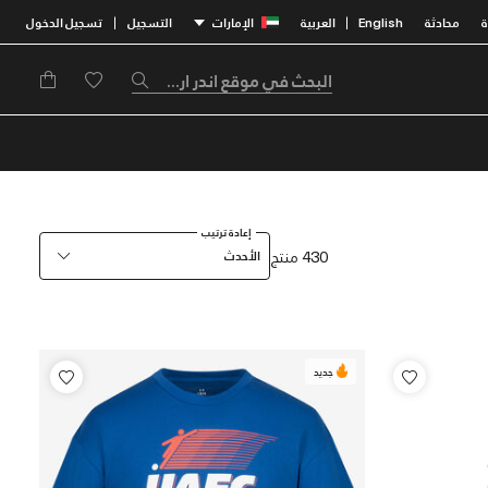
محادثة
English
العربية
الإمارات
التسجيل
تسجيل الدخول
|
|
إعادة ترتيب
430 منتج
الأحدث
جديد