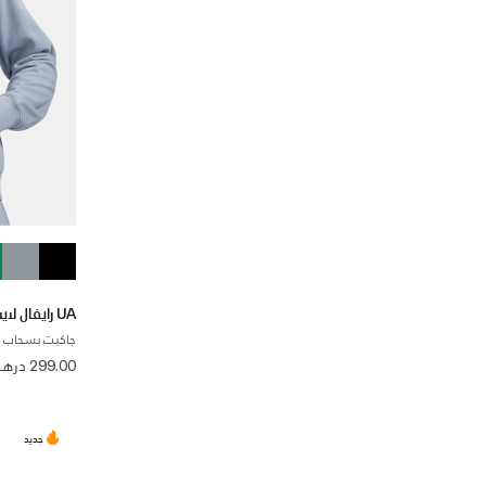
UA رايفال لايت-ويت
جاكيت بسحاب ك
299.00 درهم
جديد