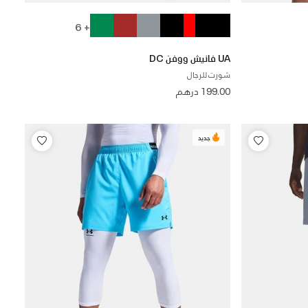
+ 6
UA فانيش ووفن DC
شورت للرجال
199.00 درهم
جديد