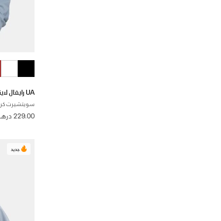
UA رايفال لايتويت
سويتشيرت كرو 
229.00 درهم
جديد