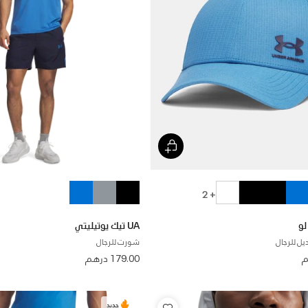
+ 2
UA تيك يوتيليتي
ديل للرجال
شورت للرجال
179.00 درهم
جديد