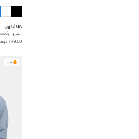
UA آيكون
تيشيرت بأكمام 
149.00 درهم
جديد