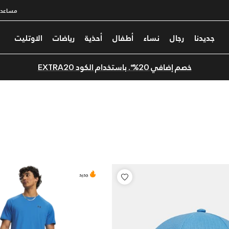
مساعدة
جديدنا
رجال
نساء
أطفال
أحذية
رياضات
الاوتليت
خصم إضافي 20%*. باستخدام الكود EXTRA20
جديد