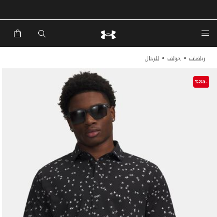
خصم إضافي 20%*. باستخدام الكود EXTRA20
رياضات
جولف
للرجال
-%35