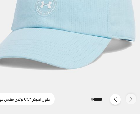
طول العارض "5'6 يرتدي مقاس موحد