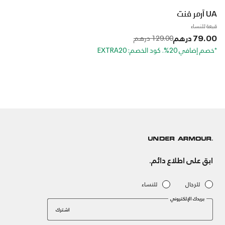
UA آرمر فنت
قبعة للنساء
79.00 درهم
to
Price reduced from
129.00 درهم
*خصم إضافي 20%. كود الخصم: EXTRA20
ابق على اطلاع دائم.
للرجال
للنساء
بريدك الإلكتروني
اشترك