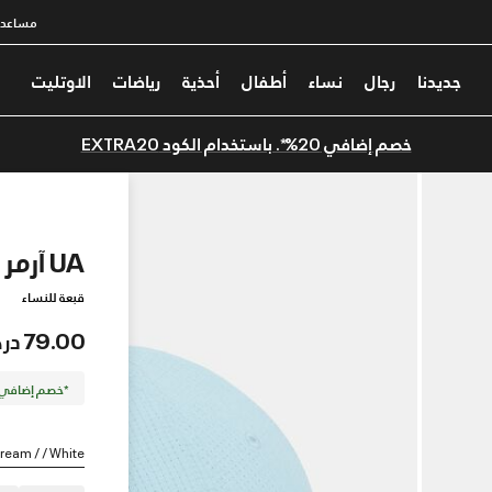
مساعدة
جديدنا
رجال
نساء
أطفال
أحذية
رياضات
الاوتليت
خصم إضافي 20%*. باستخدام الكود EXTRA20
UA آرمر فنت
قبعة للنساء
79.00 درهم
*خصم إضافي 20%. كود الخصم: TRA20
tream / / White