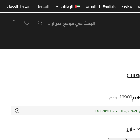
محادثة
English
العربية
الإمارات
التسجيل
تسجيل الدخول
|
|
Price reduced from
to
129.00 درهم
EX
S
أزرق