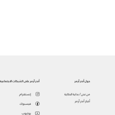
حول أندر آرمر
أندر آرمر على الشبكات الاجتماعية
من نحن / بداية الحكاية
إنستقرام
أخبار أندر آرمر
فيسبوك
يوتيوب