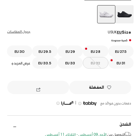
selected
جدول المقاسات
Size
US
UK
EU
كمية محدودة
EU 30
EU 29.5
EU 29
EU 28
EU 27.5
EU 31
EU 32
EU 33
EU 33.5
عرض المزيد
+
المفضلة
|
دفعات بدون فوائد مع
الشحن
التوصيل بين:
الأحد, 09 أغسطس - الثلاثاء, 11 أغسطس