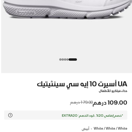
UA أسيرت 10 إيه سي سينثيتيك
حذاء فيلكرو للأطفال
109.00 درهم
Price reduced from
to
179.00 درهم
*خصم إضافي 20%. كود الخصم: EXTRA20
White / White / White
أبيض