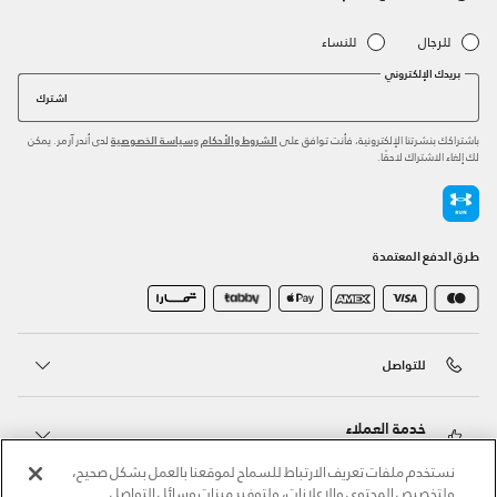
للرجال
للنساء
بريدك الإلكتروني
اشترك
باشتراكك بنشرتنا الإلكترونية، فأنت توافق على
و
لدى أندر آرمر. يمكن
الشروط والأحكام
سياسة الخصوصية
لك إلغاء الاشتراك لاحقًا.
طرق الدفع المعتمدة
للتواصل
خدمة العملاء
نستخدم ملفات تعريف الارتباط للسماح لموقعنا بالعمل بشكل صحيح،
ولتخصيص المحتوى والإعلانات، ولتوفير ميزات وسائل التواصل