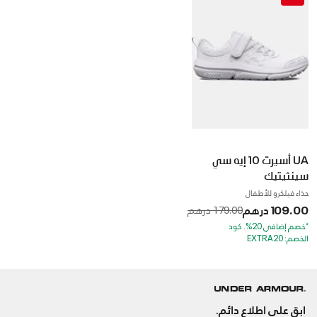
UA أسيرت 10 إيه سي
سينثيتيك
حذاء فيلكرو للأطفال
109.00 درهم
to
Price reduced from
179.00 درهم
*خصم إضافي 20%. كود
الخصم: EXTRA20
ابق على اطلاع دائم.