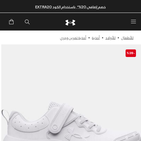
خصم إضافي 20%*. باستخدام الكود EXTRA20
للأطفال
للأولاد
أحذية
أحذية تمرين وجري
-%39