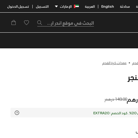
محادثة
English
العربية
الإمارات
التسجيل
تسجيل الدخول
|
|
قدم
معدات كرة القدم
Price reduced from
to
149.00 درهم
EX