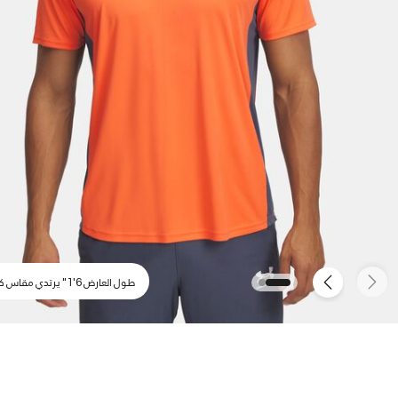
طول العارض 6'1" يرتدي مقاس كبير