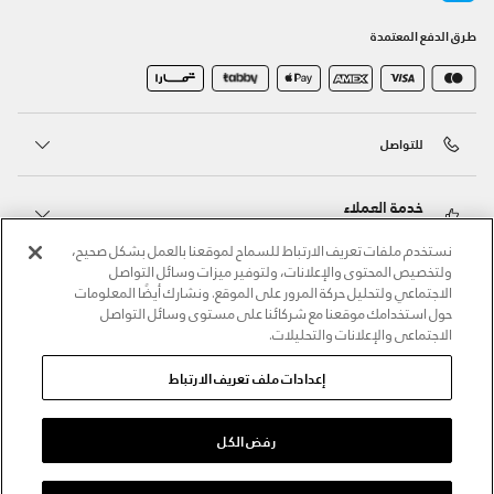
طرق الدفع المعتمدة
للتواصل
خدمة العملاء
نستخدم ملفات تعريف الارتباط للسماح لموقعنا بالعمل بشكل صحيح،
ولتخصيص المحتوى والإعلانات، ولتوفير ميزات وسائل التواصل
حول أندر آرمر
الاجتماعي ولتحليل حركة المرور على الموقع. ونشارك أيضًا المعلومات
حول استخدامك موقعنا مع شركائنا على مستوى وسائل التواصل
الاجتماعي والإعلانات والتحليلات.
أندر آرمر على الشبكات الاجتماعية
إعدادات ملف تعريف الارتباط
©2026 الحقوق محفوظة لشركة اثلوسيتي ش.ذ.م.م،
سياسة الخصوصية
/
الشروط والأحكام
/
سياسة الكوكيز
رفض الكل
اختر المقاس