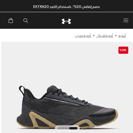
خصم إضافي 20%*. باستخدام الكود EXTRA20
أحذية
أحذية للرجال
أحذية تمرين
-%26