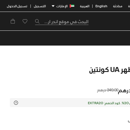
محادثة
English
العربية
الإمارات
التسجيل
تسجيل الدخول
|
|
كونتين
Price reduced from
to
349.00 درهم
EX