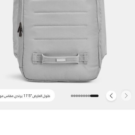
طول العارض "5'11 يرتدي مقاس موحد