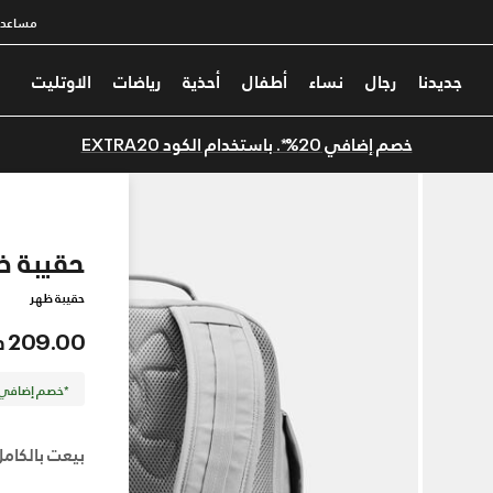
مساعدة
جديدنا
رجال
نساء
أطفال
أحذية
رياضات
الاوتليت
خصم إضافي 20%*. باستخدام الكود EXTRA20
حقيبة ظهر UA 
حقيبة ظهر
209.00 درهم
*خصم إضافي 20%. كود الخصم: TRA20
بيعت بالكامل