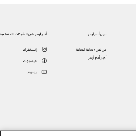
حول أندر آرمر
أندر آرمر على الشبكات الاجتماعية
من نحن / بداية الحكاية
إنستقرام
أخبار أندر آرمر
فيسبوك
يوتيوب