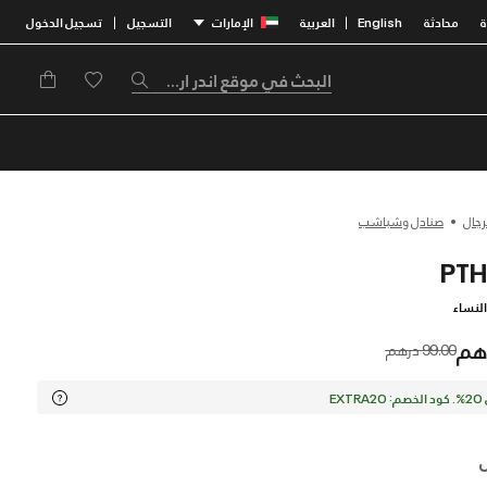
محادثة
English
العربية
الإمارات
التسجيل
تسجيل الدخول
|
|
رجال
صنادل وشباشب
لنساء
Price reduced from
to
99.00 درهم
EX