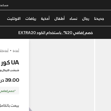
مساعدة
جديدنا
رجال
نساء
أطفال
أحذية
رياضات
الاوتليت
خصم إضافي 20%*. باستخدام الكود EXTRA20
أحذية
أحذية لل
UA كور PTH
شبشب للرجال وا
39.00 درهم
*خصم إضافي 20%. كود الخصم: TRA20
بيعت بالكامل