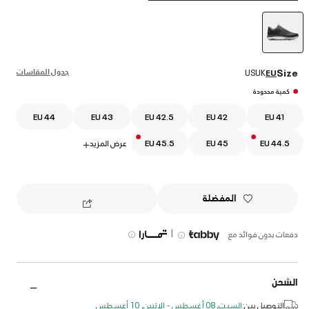
selected
جدول المقاسات
Size
US
UK
EU
كمية محدودة
EU 44
EU 43
EU 42.5
EU 42
EU 41
EU 44.5
EU 45
EU 45.5
عرض المزيد
+
المفضلة
|
دفعات بدون فوائد مع
الشحن
التوصيل بين:
السبت, 08 أغسطس - الإثنين, 10 أغسطس