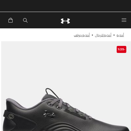
خصم إضافي 20%*. باستخدام الكود EXTRA20
أحذية
أحذية للرجال
أحذية جولف
-%25