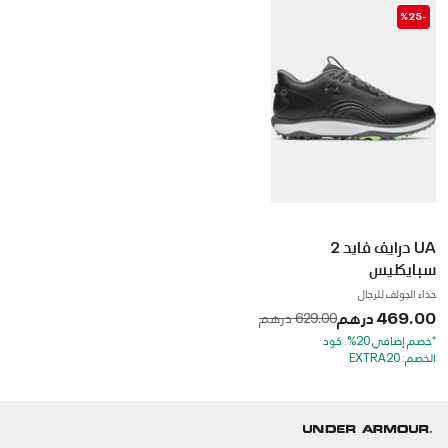
-%25
UA درايف فايد 2
سبايكليس
حذاء الجولف للرجال
469.00 درهم
to
Price reduced from
629.00 درهم
*خصم إضافي 20%. كود
الخصم: EXTRA20