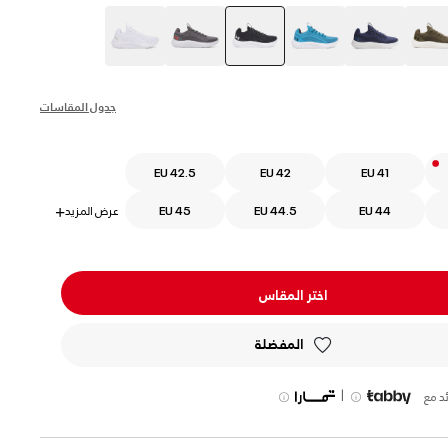
selected
جدول المقاسات
EU 42.5
EU 42
EU 41
EU 44
EU 44.5
EU 45
عرض المزيد
+
اختر المقاس
المفضلة
|
د مع