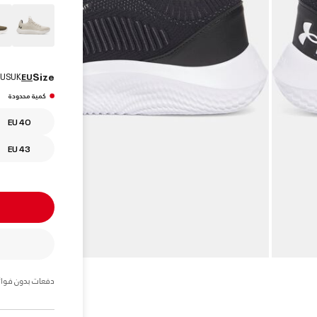
Size
US
UK
EU
كمية محدودة
EU 40
EU 43
دفعات بدون فوائ