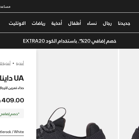
مساعدة
جديدنا
رجال
نساء
أطفال
أحذية
رياضات
الاوتليت
خصم إضافي 20%*. باستخدام الكود EXTRA20
أحذية
أحذية لل
UA دايناميك 2
حذاء تمرين للرجا
409.00 درهم
*خصم إضافي 20%. كود الخصم: TRA20
tlerock / White