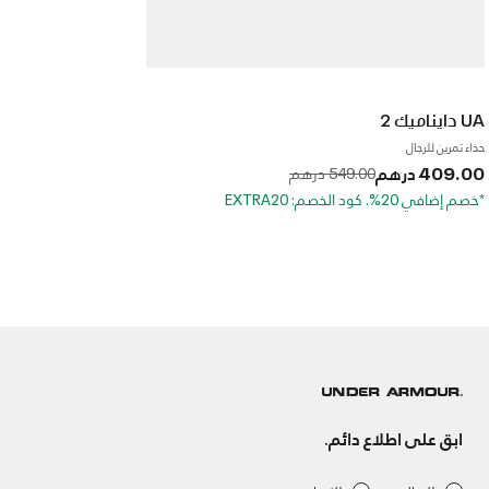
UA دايناميك 2
حذاء تمرين للرجال
409.00 درهم
to
Price reduced from
549.00 درهم
*خصم إضافي 20%. كود الخصم: EXTRA20
ابق على اطلاع دائم.