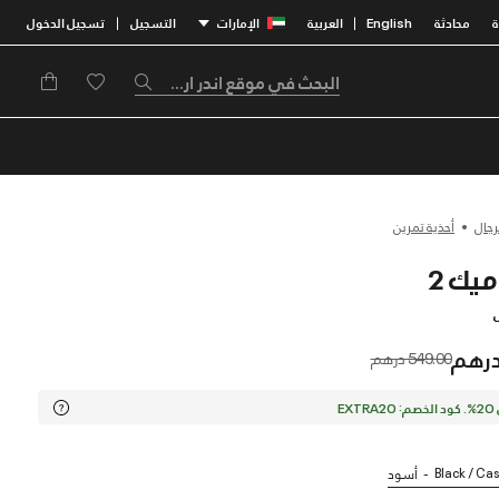
محادثة
English
العربية
الإمارات
التسجيل
تسجيل الدخول
|
|
رجال
أحذية تمرين
ل
Price reduced from
to
549.00 درهم
EX
Black / Cas
أسود