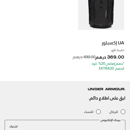
UA إكسبلور
حقيبة ظهر
369.00 درهم
to
Price reduced from
499.00 درهم
*خصم إضافي 20%. كود
الخصم: EXTRA20
ابق على اطلاع دائم.
للرجال
للنساء
بريدك الإلكتروني
اشترك