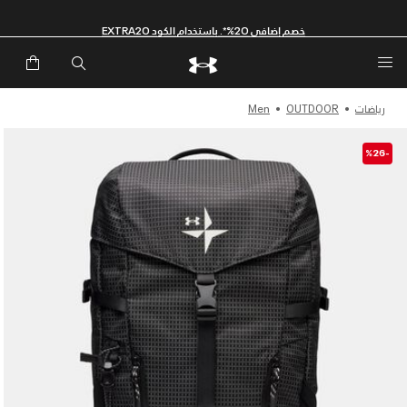
خصم إضافي 20%*. باستخدام الكود EXTRA20
رياضات
OUTDOOR
Men
-%26