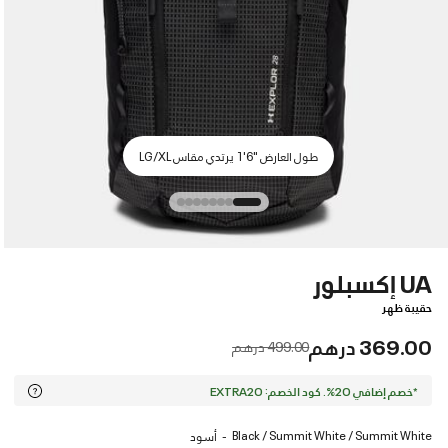
طول العارض "6'1 يرتدي مقاس LG/XL
UA إكسبلور
حقيبة ظهر
369.00 درهم
Price reduced from
to
499.00 درهم
*خصم إضافي 20%. كود الخصم: EXTRA20
Black / Summit White / Summit White
أسود