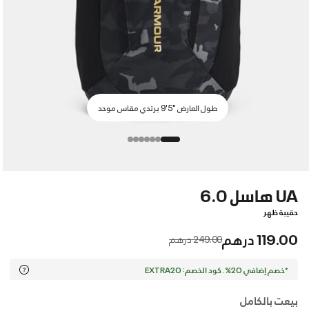
طول العارض "5'9 يرتدي مقاس موحد
UA هاسل 6.0
حقيبة ظهر
119.00 درهم
Price reduced from
to
249.00 درهم
*خصم إضافي 20%. كود الخصم: EXTRA20
بيعت بالكامل