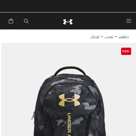
خصم إضافي 20%*. باستخدام الكود EXTRA20
رياضات
تمرين
للرجال
-%52