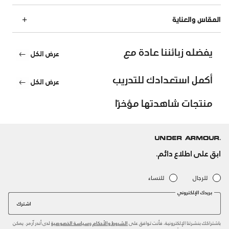
المقاس والعناية
يفضله زبائننا عادة مع
عرض الكل
أكمل استعدادك للتدريب
عرض الكل
منتجات شاهدتها مؤخرًا
ابق على اطلاع دائم.
للرجال
للنساء
بريدك الإلكتروني
اشترك
باشتراكك بنشرتنا الإلكترونية، فأنت توافق على
و
لدى أندر آرمر. يمكن
الشروط والأحكام
سياسة الخصوصية