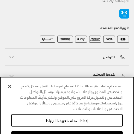
لك إلغاء الاشتراك لاحقًا.
طرق الدفع المعتمدة
للتواصل
خدمة العملاء
نستخدم ملفات تعريف الارتباط للسماح لموقعنا بالعمل بشكل صحيح،
ولتخصيص المحتوى والإعلانات، ولتوفير ميزات وسائل التواصل
حول أندر آرمر
الاجتماعي ولتحليل حركة المرور على الموقع. ونشارك أيضًا المعلومات
حول استخدامك موقعنا مع شركائنا على مستوى وسائل التواصل
الاجتماعي والإعلانات والتحليلات.
أندر آرمر على الشبكات الاجتماعية
إعدادات ملف تعريف الارتباط
©2026 الحقوق محفوظة لشركة اثلوسيتي ش.ذ.م.م،