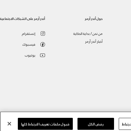
حول أندر آرمر
أندر آرمر على الشبكات الاجتماعية
من نحن / بداية الحكاية
إنستقرام
أخبار أندر آرمر
فيسبوك
يوتيوب
رتباط
رفض الكل
قبول ملفات تعريف الارتباط كلها