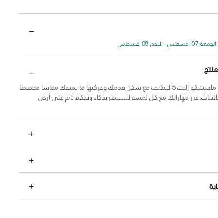
الجمعة, 07 أغسطس - الأحد, 09 أغسطس
منتج
صمم حذاء UA ماجنيتيكو إليت 5 ليتكيف مع شكل قدمك وحركتها ما يمنحك مقاسا مخصصا
بالثبات. عزز مهاراتك مع كل لمسة لتسيطر بذكاء وتحكم تام على أرض
ية