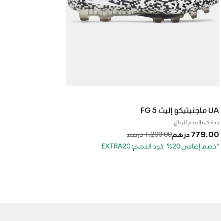
UA ماجنيتيكو إليت 5 FG
حذاء كرة القدم للرجال
779.00 درهم
to
Price reduced from
1,299.00 درهم
*خصم إضافي 20%. كود الخصم: EXTRA20