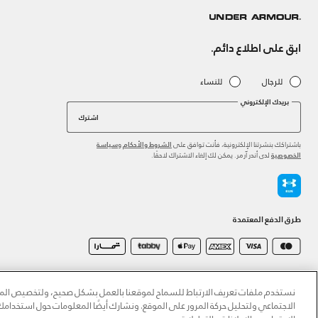
ابق على اطلاع دائم.
للرجال
للنساء
بريدك الإلكتروني
اشترك
باشتراكك بنشرتنا الإلكترونية، فأنت توافق على
و
الشروط والأحكام
سياسة
لدى أندر آرمر. يمكن لك إلغاء الاشتراك لاحقًا.
الخصوصية
طرق الدفع المعتمدة
©2026 الحقوق محفوظة لشركة اثلوسيتي ش.ذ.م.م،
سياسة الخصوصية
/
الشروط والأحكام
/
سياسة الكوكي
نستخدم ملفات تعريف الارتباط للسماح لموقعنا بالعمل بشكل صحيح، ولتخصيص المحت
الاجتماعي ولتحليل حركة المرور على الموقع. ونشارك أيضًا المعلومات حول استخدا