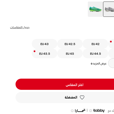
selected
جدول المقاسات
EU 43
EU 42.5
EU 42
EU 45.5
EU 45
EU 44.5
عرض المزيد
+
اختر المقاس
المفضلة
|
د مع