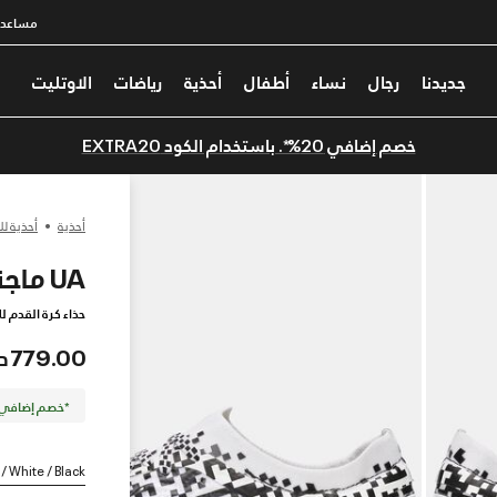
مساعدة
جديدنا
رجال
نساء
أطفال
أحذية
رياضات
الاوتليت
خصم إضافي 20%*. باستخدام الكود EXTRA20
أحذية
أحذية لل
UA ماجنيتيكو إليت 5 FG
حذاء كرة القدم لل
779.00 درهم
*خصم إضافي 20%. كود الخصم: TRA20
 / White / Black