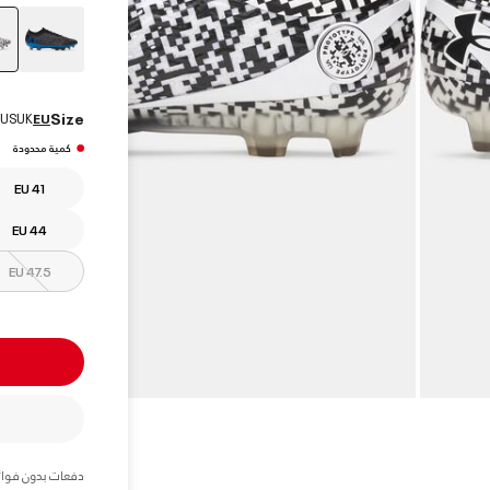
Size
US
UK
EU
كمية محدودة
EU 41
EU 44
EU 47.5
دفعات بدون فوائ