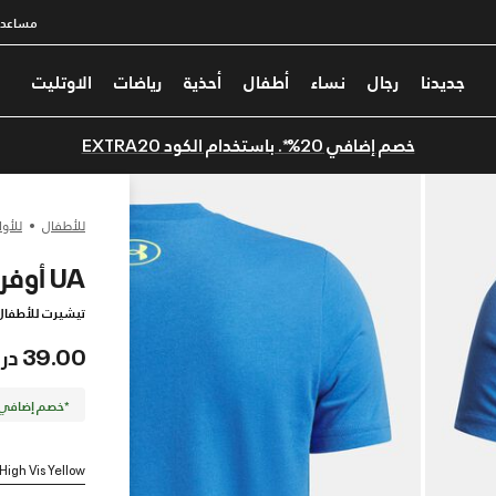
مساعدة
جديدنا
رجال
نساء
أطفال
أحذية
رياضات
الاوتليت
خصم إضافي 20%*. باستخدام الكود EXTRA20
للأطفال
للأول
UA أوفر-لاي وورد مارك
تيشيرت للأطفال
39.00 درهم
*خصم إضافي 20%. كود الخصم: TRA20
 High Vis Yellow