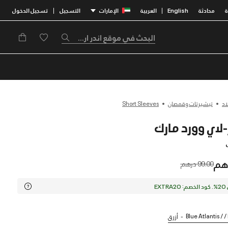
محادثة
English
العربية
الإمارات
التسجيل
تسجيل الدخول
|
|
اد
تيشيرتات وقمصان
Short Sleeves
Price reduced from
to
99.00 درهم
EX
Blue Atlantis / /
أزرق