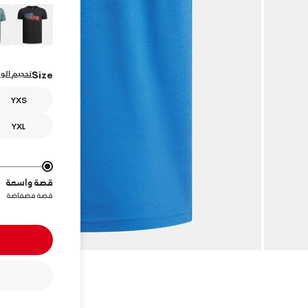
تحجيم الول
Size
YXS
YXL
قصة واسعة
قصة فضفاضة