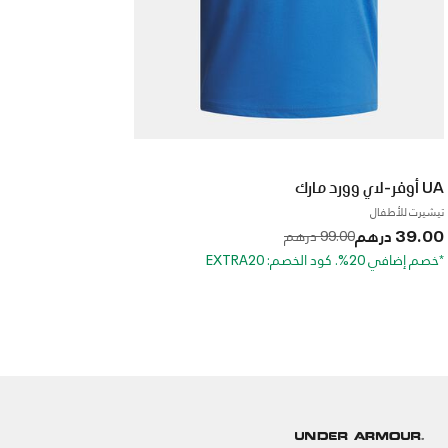
UA أوفر-لاي وورد مارك
تيشيرت للأطفال
39.00 درهم
to
Price reduced from
99.00 درهم
*خصم إضافي 20%. كود الخصم: EXTRA20