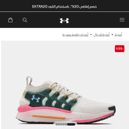
خصم إضافي 20%*. باستخدام الكود EXTRA20
أحذية
أحذية للرجال
أحذية رياضية عصرية
-%25