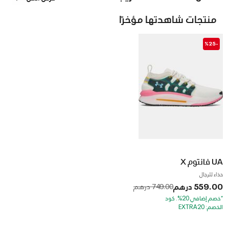
منتجات شاهدتها مؤخرًا
-%25
UA فانتوم X
حذاء للرجال
559.00 درهم
to
Price reduced from
749.00 درهم
*خصم إضافي 20%. كود
الخصم: EXTRA20