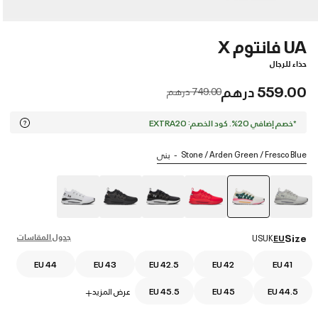
UA فانتوم X
حذاء للرجال
559.00 درهم
Price reduced from
to
749.00 درهم
*خصم إضافي 20%. كود الخصم: EXTRA20
Stone / Arden Green / Fresco Blue
بنى
selected
جدول المقاسات
Size
US
UK
EU
EU 44
EU 43
EU 42.5
EU 42
EU 41
EU 44.5
EU 45
EU 45.5
عرض المزيد
+