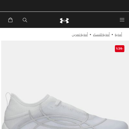
خصم إضافي 20%*. باستخدام الكود EXTRA20
أحذية
أحذية للنساء
أحذية تمرين
-%26