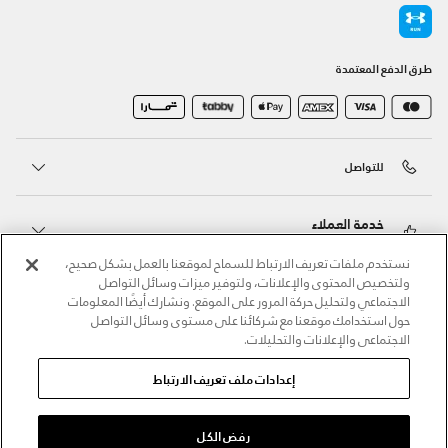
طرق الدفع المعتمدة
للتواصل
خدمة العملاء
نستخدم ملفات تعريف الارتباط للسماح لموقعنا بالعمل بشكل صحيح،
ولتخصيص المحتوى والإعلانات، ولتوفير ميزات وسائل التواصل
حول أندر آرمر
الاجتماعي ولتحليل حركة المرور على الموقع. ونشارك أيضًا المعلومات
حول استخدامك موقعنا مع شركائنا على مستوى وسائل التواصل
الاجتماعي والإعلانات والتحليلات.
أندر آرمر على الشبكات الاجتماعية
إعدادات ملف تعريف الارتباط
©2026 الحقوق محفوظة لشركة اثلوسيتي ش.ذ.م.م،
سياسة الخصوصية
/
الشروط والأحكام
/
سياسة الكوكيز
رفض الكل