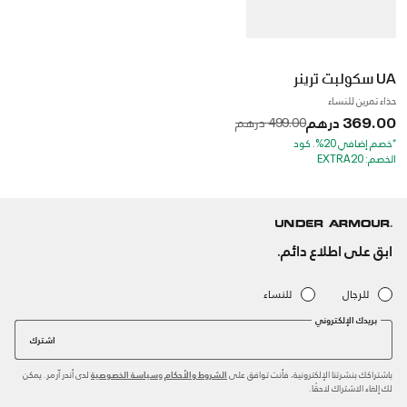
UA سكولبت ترينر
حذاء تمرين للنساء
369.00 درهم
to
Price reduced from
499.00 درهم
*خصم إضافي 20%. كود
الخصم: EXTRA20
ابق على اطلاع دائم.
للرجال
للنساء
بريدك الإلكتروني
اشترك
باشتراكك بنشرتنا الإلكترونية، فأنت توافق على
و
لدى أندر آرمر. يمكن
الشروط والأحكام
سياسة الخصوصية
لك إلغاء الاشتراك لاحقًا.