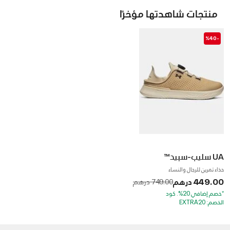
منتجات شاهدتها مؤخرًا
-%40
UA سليب-سبيد™
حذاء تمرين للرجال والنساء
449.00 درهم
to
Price reduced from
749.00 درهم
*خصم إضافي 20%. كود
الخصم: EXTRA20