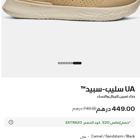
UA سليب-سبيد™
حذاء تمرين للرجال والنساء
449.00 درهم
Price reduced from
to
749.00 درهم
*خصم إضافي 20%. كود الخصم: EXTRA20
Camel / Sandstorm / Black
بنى