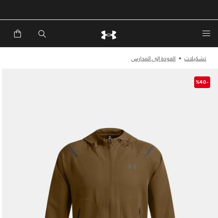
خصم إضافي 20%*. باستخدام الكود EXTRA20
تشكيلات
العودة إلى المدارس
-%40