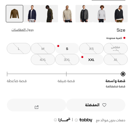
elected
Size
جدول المقاسات
كمية محدودة
مقاس
L
M
S
XS
واحد
4XL
3XL
XXL
XL
قصة واسعة
قصة ضيقة
قصة ضاغطة
قصة فضفاضة
المفضلة
|
دفعات بدون فوائد مع