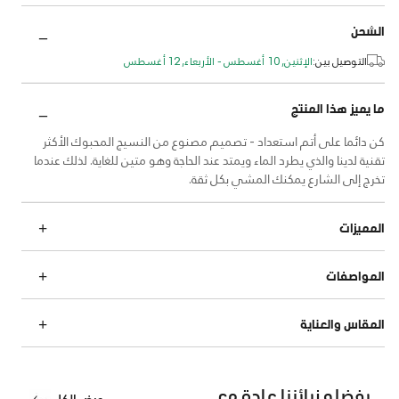
الشحن
التوصيل بين:
الإثنين, 10 أغسطس - الأربعاء, 12 أغسطس
ما يميز هذا المنتج
كن دائما على أتم استعداد - تصميم مصنوع من النسيج المحبوك الأكثر
تقنية لدينا والذي يطرد الماء ويمتد عند الحاجة وهو متين للغاية. لذلك عندما
تخرج إلى الشارع يمكنك المشي بكل ثقة.
المميزات
المواصفات
المقاس والعناية
يفضله زبائننا عادة مع
عرض الكل