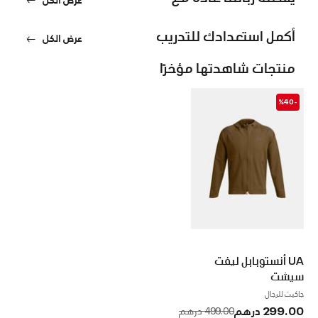
أكمل استعدادك للتدريب
عرض الكل
منتجات شاهدتها مؤخرًا
-%40
UA أنستوبابل ليفت
سيشت
جاكيت للرجال
299.00 درهم
to
Price reduced from
499.00 درهم