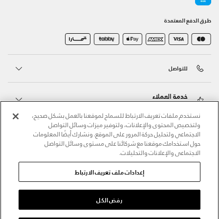
طرق الدفع المعتمدة
للتواصل
خدمة العملاء
نستخدم ملفات تعريف الارتباط للسماح لموقعنا بالعمل بشكل صحيح،
ولتخصيص المحتوى والإعلانات، ولتوفير ميزات وسائل التواصل
حول أندر آرمر
الاجتماعي ولتحليل حركة المرور على الموقع. ونشارك أيضًا المعلومات
حول استخدامك موقعنا مع شركائنا على مستوى وسائل التواصل
الاجتماعي والإعلانات والتحليلات.
أندر آرمر على الشبكات الاجتماعية
إعدادات ملف تعريف الارتباط
©2026 الحقوق محفوظة لشركة اثلوسيتي ش.ذ.م.م،
سياسة الخصوصية
/
الشروط والأحكام
/
سياسة الكوكيز
رفض الكل