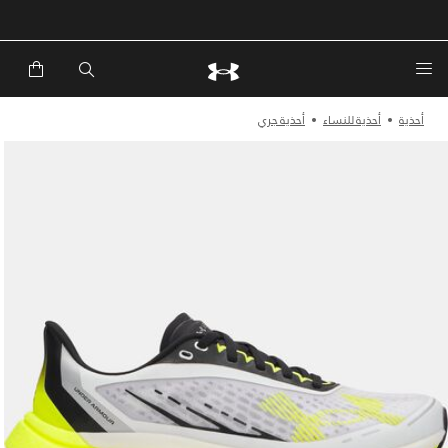
خصم إضافي 20%*. باستخدام الكود EXTRA20
أحذية
أحذية للنساء
أحذية جري