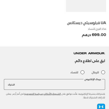
UA فيلوسيتي ديستانس
حذاء الجري للنساء
699.00 درهم
ابق على اطلاع دائم.
للرجال
للنساء
بريدك الإلكتروني
اشترك
باشتراكك بنشرتنا الإلكترونية، فأنت توافق على
و
لدى أندر آرمر. يمكن
الشروط والأحكام
سياسة الخصوصية
لك إلغاء الاشتراك لاحقًا.