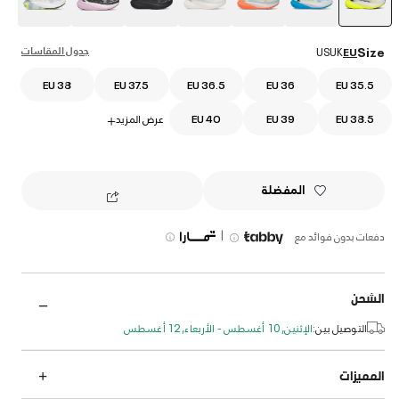
selected
جدول المقاسات
Size
US
UK
EU
EU 38
EU 37.5
EU 36.5
EU 36
EU 35.5
EU 38.5
EU 39
EU 40
عرض المزيد
+
المفضلة
|
دفعات بدون فوائد مع
الشحن
التوصيل بين:
الإثنين, 10 أغسطس - الأربعاء, 12 أغسطس
المميزات