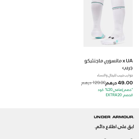
x UA مانسوري ماجنتيكو
جريب
جوارب جريب للرجال والنساء
49.00 درهم
to
Price reduced from
129.00 درهم
*خصم إضافي 20%. كود
الخصم: EXTRA20
ابق على اطلاع دائم.