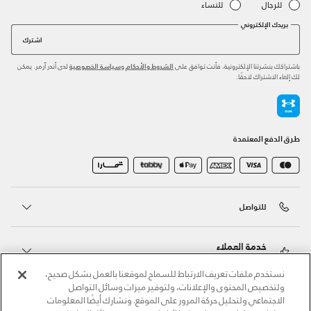
للرجال
للنساء
بريدك الإلكتروني
اشترك
باشتراكك بنشرتنا الإلكترونية، فأنت توافق على
و
لدى أندر آرمر. يمكن
الشروط والأحكام
سياسة الخصوصية
لك إلغاء الاشتراك لاحقًا.
طرق الدفع المعتمدة
للتواصل
خدمة العملاء
نستخدم ملفات تعريف الارتباط للسماح لموقعنا بالعمل بشكل صحيح،
ولتخصيص المحتوى والإعلانات، ولتوفير ميزات وسائل التواصل
حول أندر آرمر
الاجتماعي ولتحليل حركة المرور على الموقع. ونشارك أيضًا المعلومات