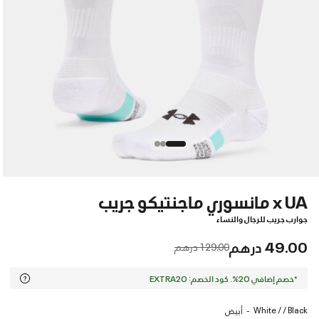
x UA مانسوري ماجنتيكو جريب
جوارب جريب للرجال والنساء
49.00 درهم
Price reduced from
to
129.00 درهم
*خصم إضافي 20%. كود الخصم: EXTRA20
White / / Black
أبيض