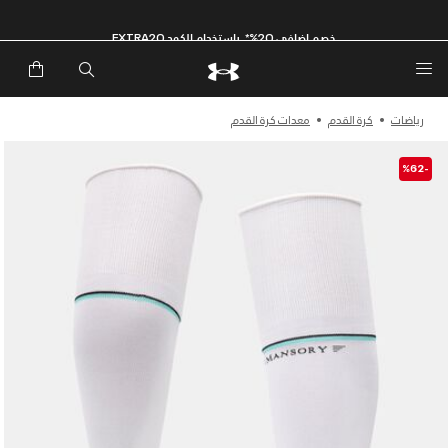
خصم إضافي 20%*. باستخدام الكود EXTRA20
رياضات
كرة القدم
معدات كرة القدم
-%62