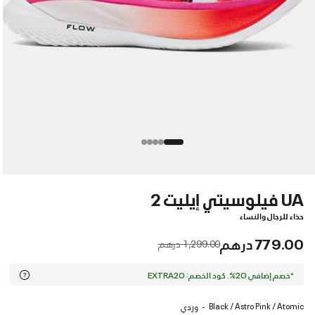
UA فيلوسيتي إيليت 2
حذاء للرجال والنساء
779.00 درهم
Price reduced from
to
1,299.00 درهم
*خصم إضافي 20%. كود الخصم: EXTRA20
Black / Astro Pink / Atomic
وردي