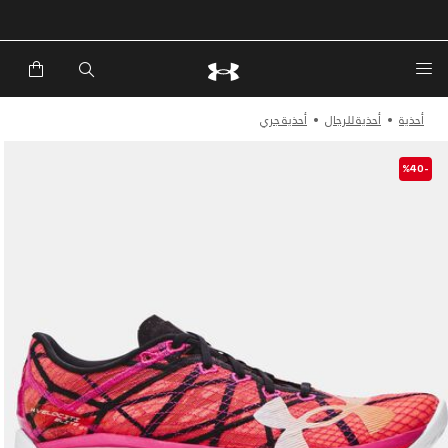
خصم إضافي 20%*. باستخدام الكود EXTRA20
أحذية
أحذية للرجال
أحذية جري
-%40