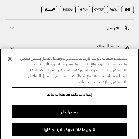
للتواصل
خدمة العملاء
نستخدم ملفات تعريف الارتباط للسماح لموقعنا بالعمل بشكل صحيح،
ولتخصيص المحتوى والإعلانات، ولتوفير ميزات وسائل التواصل
حول أندر آرمر
الاجتماعي ولتحليل حركة المرور على الموقع. ونشارك أيضًا المعلومات
حول استخدامك موقعنا مع شركائنا على مستوى وسائل التواصل
الاجتماعي والإعلانات والتحليلات.
أندر آرمر على الشبكات الاجتماعية
إعدادات ملف تعريف الارتباط
©2026 الحقوق محفوظة لشركة اثلوسيتي ش.ذ.م.م،
سياسة الخصوصية
/
الشروط والأحكام
/
سياسة الكوكيز
رفض الكل
اختر المقاس
قبول ملفات تعريف الارتباط كلها