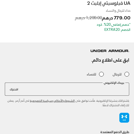
UA فيلوسيتي إيليت 2
حذاء للرجال والنساء
779.00 درهم
to
Price reduced from
1,299.00 درهم
*خصم إضافي 20%. كود
الخصم: EXTRA20
ابق على اطلاع دائم.
للرجال
للنساء
بريدك الإلكتروني
اشترك
باشتراكك بنشرتنا الإلكترونية، فأنت توافق على
و
لدى أندر آرمر. يمكن
الشروط والأحكام
سياسة الخصوصية
لك إلغاء الاشتراك لاحقًا.
طرق الدفع المعتمدة