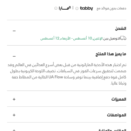
|
دفعات بدون فوائد مع
الشحن
التوصيل بين:
الإثنين, 10 أغسطس - الأربعاء, 12 أغسطس
ما يميز هذا المنتج
تم اختبار هذه الأحذية الماراثونية من قبل بعض أسرع العدائين في العالم وقد
صممت لتحقيق سرعات الفوز في السباقات. تضيف اللوحة الكربونية بطول
كامل قوة دفع إضافية بينما توفر وسادة UA Flow الخالية من المطاط خفة
وثباتا عاليا.
المميزات
المواصفات
المقاس والعناية