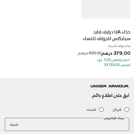
حذاء UA درايف فايد
سبايكلس للجولف للنساء
حذاء جولف للنساء
379.00 درهم
to
Price reduced from
629.00 درهم
*خصم إضافي 20%. كود
الخصم: EXTRA20
ابق على اطلاع دائم.
للرجال
للنساء
بريدك الإلكتروني
اشترك