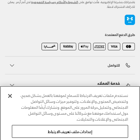
باشتراكك بنشرتنا الإلكترونية، فأنت توافق على
و
لدى أندر آرمر. يمكن
الشروط والأحكام
سياسة الخصوصية
لك إلغاء الاشتراك لاحقًا.
طرق الدفع المعتمدة
للتواصل
خدمة العملاء
نستخدم ملفات تعريف الارتباط للسماح لموقعنا بالعمل بشكل صحيح،
ولتخصيص المحتوى والإعلانات، ولتوفير ميزات وسائل التواصل
حول أندر آرمر
الاجتماعي ولتحليل حركة المرور على الموقع. ونشارك أيضًا المعلومات
حول استخدامك موقعنا مع شركائنا على مستوى وسائل التواصل
الاجتماعي والإعلانات والتحليلات.
أندر آرمر على الشبكات الاجتماعية
إعدادات ملف تعريف الارتباط
©2026 الحقوق محفوظة لشركة اثلوسيتي ش.ذ.م.م،