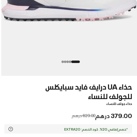
حذاء UA درايف فايد سبايكلس
للجولف للنساء
حذاء جولف للنساء
379.00 درهم
Price reduced from
to
629.00 درهم
*خصم إضافي 20%. كود الخصم: EXTRA20