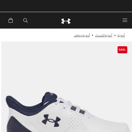
خصم إضافي 20%*. باستخدام الكود EXTRA20
أحذية
أحذية للنساء
أحذية جولف
-%40