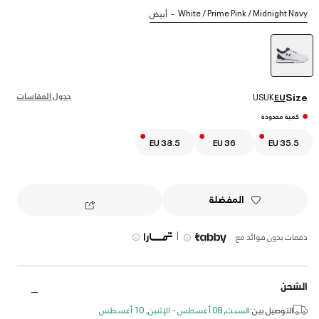
White / Prime Pink / Midnight Navy
أبيض
selected
جدول المقاسات
Size
US
UK
EU
كمية محدودة
EU 38.5
EU 36
EU 35.5
المفضلة
|
دفعات بدون فوائد مع
الشحن
التوصيل بين:
السبت, 08 أغسطس - الإثنين, 10 أغسطس