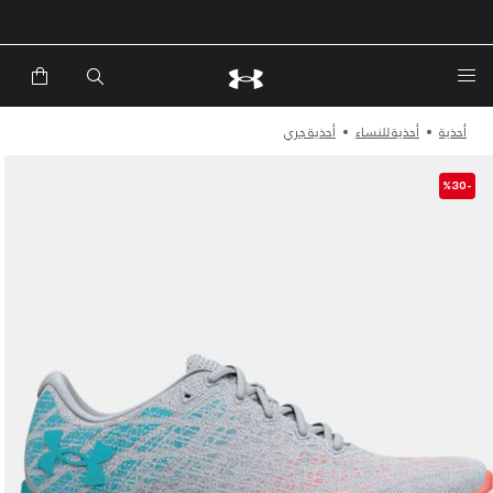
خصم إضافي 20%*. باستخدام الكود EXTRA20
أحذية
أحذية للنساء
أحذية جري
-%30