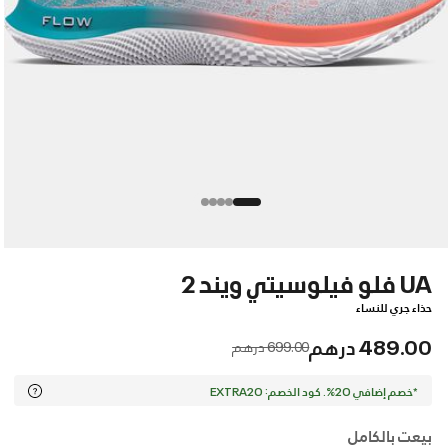
UA فلو فيلوسيتي ويند 2
حذاء جري للنساء
489.00 درهم
Price reduced from
to
699.00 درهم
*خصم إضافي 20%. كود الخصم: EXTRA20
بيعت بالكامل