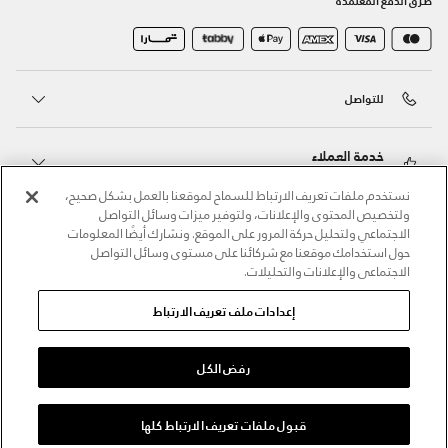
للتواصل
خدمة العملاء
نستخدم ملفات تعريف الارتباط للسماح لموقعنا بالعمل بشكل صحيح،
ولتخصيص المحتوى والإعلانات، ولتوفير ميزات وسائل التواصل
حول أندر آرمر
الاجتماعي ولتحليل حركة المرور على الموقع. ونشارك أيضًا المعلومات
حول استخدامك موقعنا مع شركائنا على مستوى وسائل التواصل
الاجتماعي والإعلانات والتحليلات.
أندر آرمر على الشبكات الاجتماعية
إعدادات ملف تعريف الارتباط
©2026 الحقوق محفوظة لشركة اثلوسيتي ش.ذ.م.م،
سياسة الخصوصية
/
الشروط والأحكام
/
سياسة الكوكيز
رفض الكل
قبول ملفات تعريف الارتباط كلها