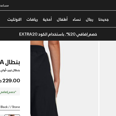
مساعدة
جديدنا
رجال
نساء
أطفال
أحذية
رياضات
الاوتليت
خصم إضافي 20%*. باستخدام الكود EXTRA20
بنطال UA أيقون كرينكل تير أواي للنساء
بنطال تيير-أواي 
229.00 درهم
*خصم إضافي 20%. كود الخصم: TRA20
Black / / Stone