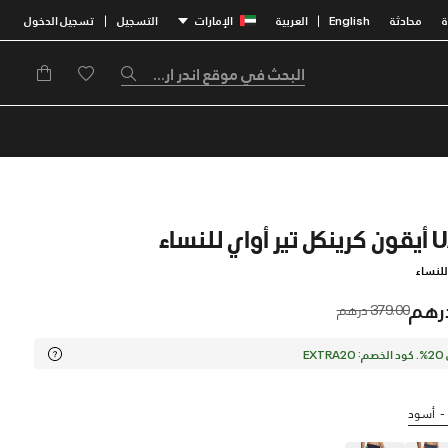
محادثة
English
العربية
الإمارات
التسجيل
تسجيل الدخول
|
|
للنساء
Price reduced from
to
379.00 درهم
EX
أسود