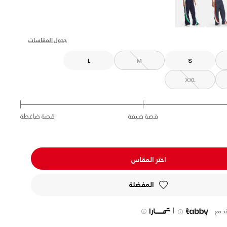
s
جدول المقاسات
L
M
S
XXL
قصة ضيقة
قصة ضاغطة
اختر المقاس
المفضلة
|
د مع