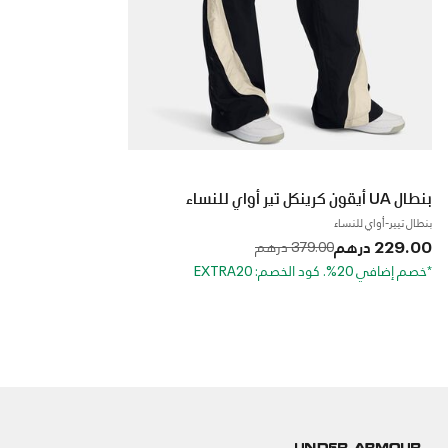
بنطال UA أيقون كرينكل تير أواي للنساء
بنطال تيير-أواي للنساء
229.00 درهم
to
Price reduced from
379.00 درهم
*خصم إضافي 20%. كود الخصم: EXTRA20