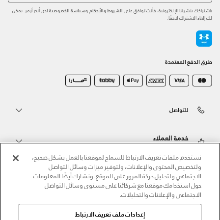
باشتراكك بنشرتنا الإلكترونية، فأنت توافق على
و
لدى أندر آرمر. يمكن
الشروط والأحكام
سياسة الخصوصية
لك إلغاء الاشتراك لاحقًا.
طرق الدفع المعتمدة
للتواصل
خدمة العملاء
نستخدم ملفات تعريف الارتباط للسماح لموقعنا بالعمل بشكل صحيح،
ولتخصيص المحتوى والإعلانات، ولتوفير ميزات وسائل التواصل
حول أندر آرمر
الاجتماعي ولتحليل حركة المرور على الموقع. ونشارك أيضًا المعلومات
حول استخدامك موقعنا مع شركائنا على مستوى وسائل التواصل
الاجتماعي والإعلانات والتحليلات.
أندر آرمر على الشبكات الاجتماعية
إعدادات ملف تعريف الارتباط