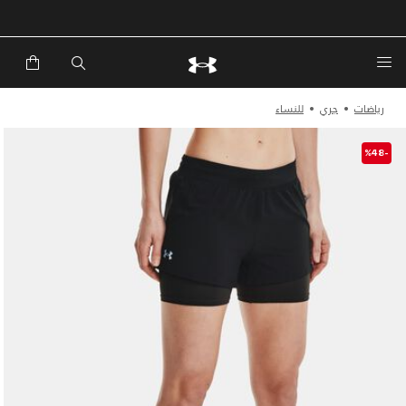
خصم إضافي 20%*. باستخدام الكود EXTRA20
رياضات
جري
للنساء
-%48