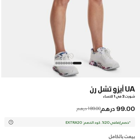
UA أيزو تشل رن
شورت 2 في 1 للنساء
99.00 درهم
Price reduced from
to
189.00 درهم
*خصم إضافي 20%. كود الخصم: EXTRA20
بيعت بالكامل