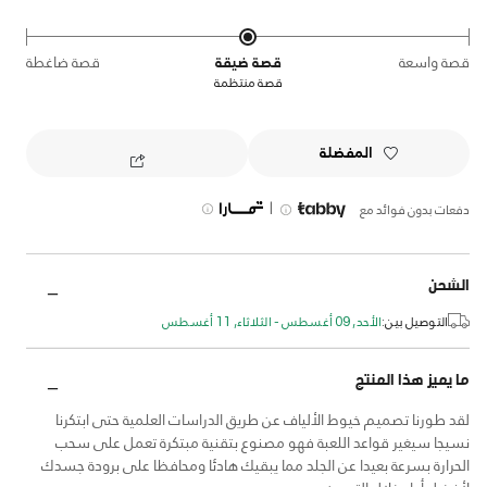
قصة واسعة
قصة ضيقة
قصة ضاغطة
قصة منتظمة
المفضلة
|
دفعات بدون فوائد مع
الشحن
التوصيل بين:
الأحد, 09 أغسطس - الثلاثاء, 11 أغسطس
ما يميز هذا المنتج
لقد طورنا تصميم خيوط الألياف عن طريق الدراسات العلمية حتى ابتكرنا
نسيجا سيغير قواعد اللعبة فهو مصنوع بتقنية مبتكرة تعمل على سحب
الحرارة بسرعة بعيدا عن الجلد مما يبقيك هادئا ومحافظا على برودة جسدك
لأفضل أداء خلال التمرين.