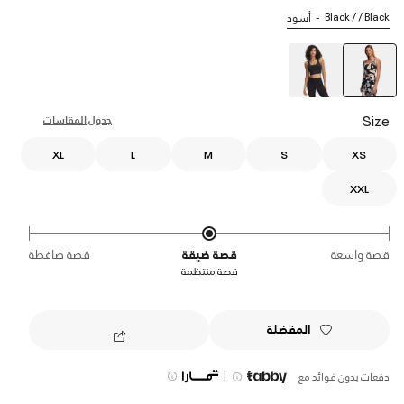
Black / / Black
أسود
selected
Size
جدول المقاسات
XL
L
M
S
XS
XXL
قصة واسعة
قصة ضيقة
قصة ضاغطة
قصة منتظمة
المفضلة
|
دفعات بدون فوائد مع