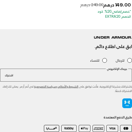
149.00 درهم
to
Price reduced from
249.00 درهم
*خصم إضافي 20%. كود
الخصم: EXTRA20
ابق على اطلاع دائم.
للرجال
للنساء
بريدك الإلكتروني
اشترك
باشتراكك بنشرتنا الإلكترونية، فأنت توافق على
و
لدى أندر آرمر. يمكن لك إلغاء
الشروط والأحكام
سياسة الخصوصية
الاشتراك لاحقًا.
طرق الدفع المعتمدة