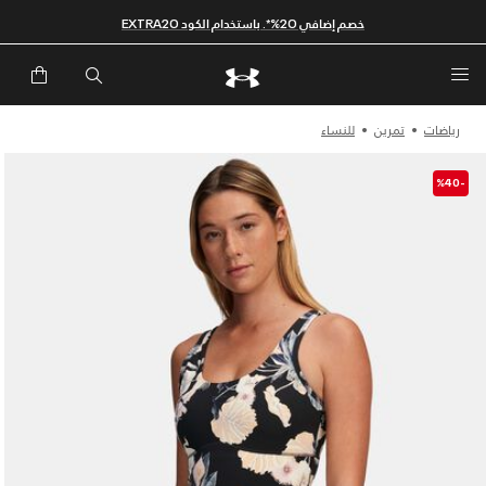
خصم إضافي 20%*. باستخدام الكود EXTRA20
رياضات
تمرين
للنساء
-%40