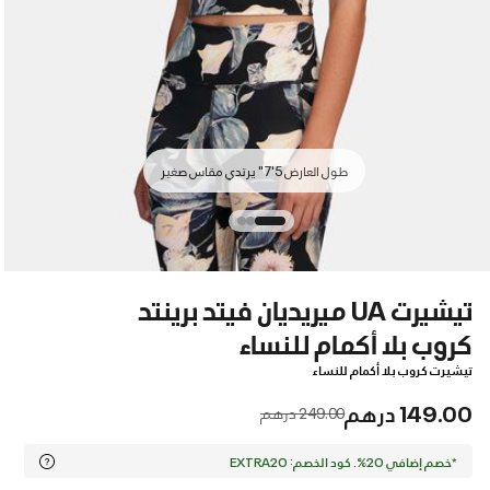
طول العارض 5'7" يرتدي مقاس صغير
تيشيرت UA ميريديان فيتد برينتد
كروب بلا أكمام للنساء
تيشيرت كروب بلا أكمام للنساء
149.00 درهم
Price reduced from
to
249.00 درهم
*خصم إضافي 20%. كود الخصم: EXTRA20