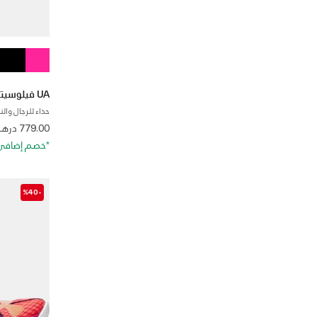
UA فيلوسيتي إيليت 2
حذاء للرجال وال
from
779.00 درهم
*خصم إضافي 20%. كود الخصم: RA20
-%40