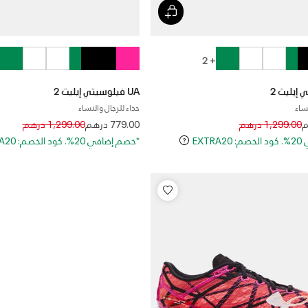
+ 2
UA فيلوسيتي إيليت 2
نساء
حذاء للرجال والنساء
Price reduced from
to
Price reduced 
to
1,299.00 درهم
779.00 درهم
1,299.00 درهم
EXT
*خصم إضافي 20%. كود الخصم: EXTRA20