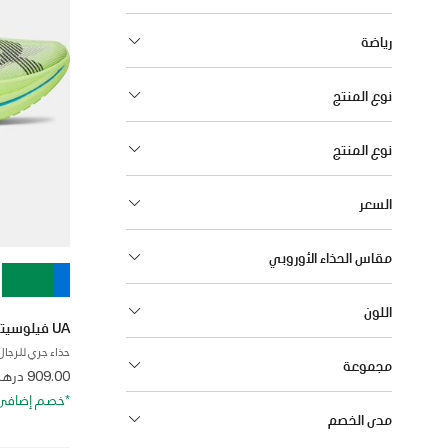
رياضة
نوع المنتج
نوع المنتج
السعر
مقاس الحذاء الأوروبي
اللون
UA فيلوسيتي إيليت 3
حذاء جري للرجال
مجموعة
from
909.00 درهم
*خصم إضافي 20%. كود الخصم: RA20
مدى الخصم