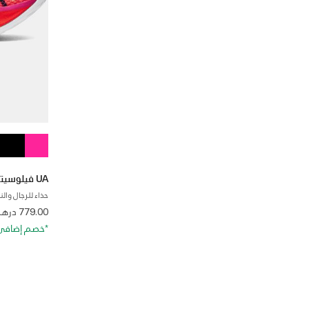
UA فيلوسيتي إيليت 2
حذاء للرجال وال
from
779.00 درهم
*خصم إضافي 20%. كود الخصم: RA20