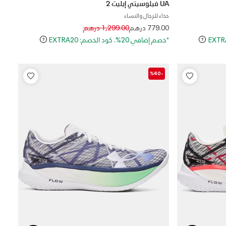
UA فيلوسيتي إيليت 2
حذاء للرجال والنساء
Price reduced from
to
779.00 درهم
1,299.00 درهم
*خصم إضافي 20%. كود الخصم: EXTRA20
-%40