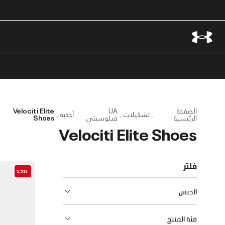
الصفحة
UA
Velociti Elite
تشكيلات
أحذية
الرئيسية
فيلوسيتي
Shoes
Velociti Elite Shoes
فلتر
-%30
الجنس
فئة المنتج