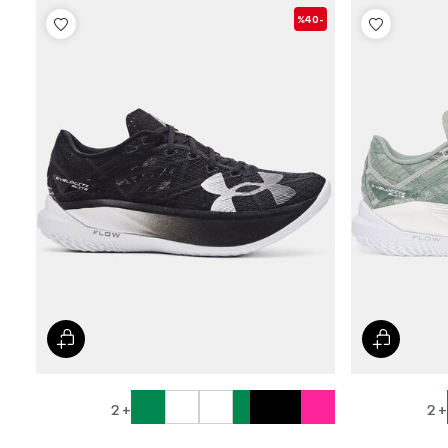
-%40
+ 2
+ 2