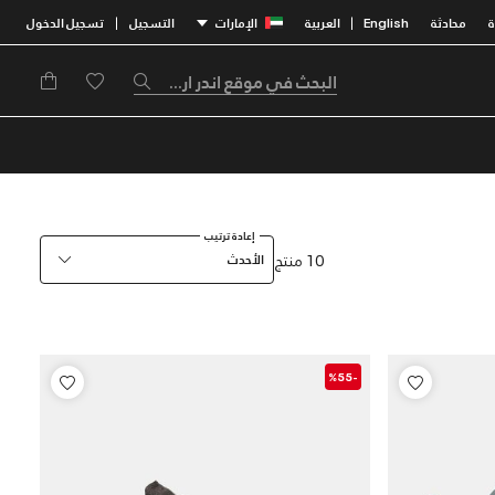
محادثة
English
العربية
الإمارات
التسجيل
تسجيل الدخول
|
|
إعادة ترتيب
10 منتج
الأحدث
-%55