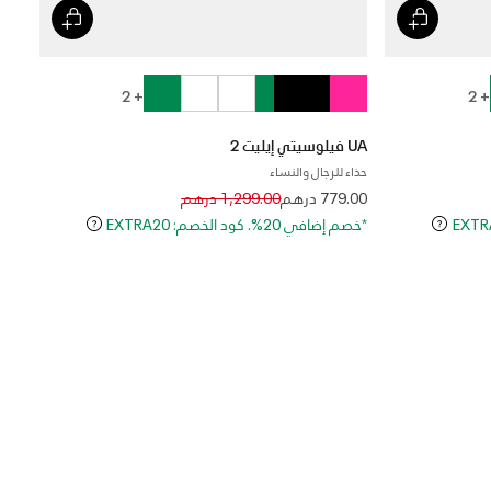
+ 2
+ 2
UA فيلوسيتي إيليت 2
حذاء للرجال والنساء
Price reduced from
to
779.00 درهم
1,299.00 درهم
*خصم إضافي 20%. كود الخصم: EXTRA20