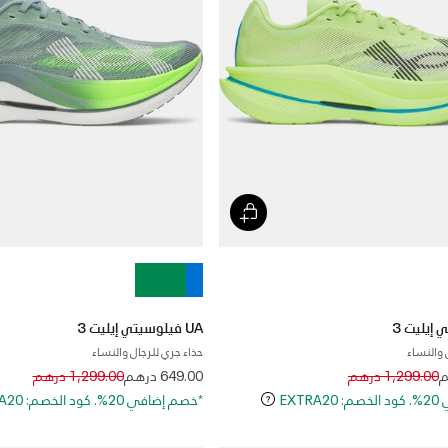
UA فيلوسيتي إيليت 3
 والنساء
حذاء جري للرجال والنساء
Price reduced from
to
Price reduced 
to
1,299.00 درهم
649.00 درهم
1,299.00 درهم
EXT
*خصم إضافي 20%. كود الخصم: EXTRA20