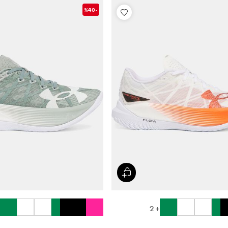
-%40
+ 2