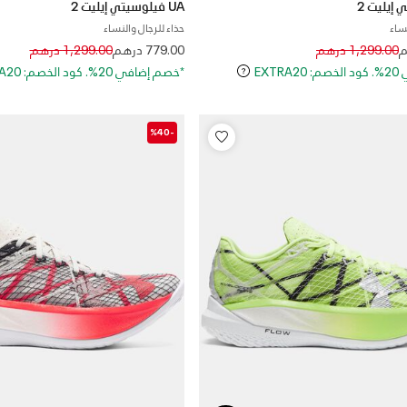
UA فيلوسيتي إيليت 2
نساء
حذاء للرجال والنساء
Price reduced from
to
Price reduced 
to
1,299.00 درهم
779.00 درهم
1,299.00 درهم
EXT
*خصم إضافي 20%. كود الخصم: EXTRA20
-%40