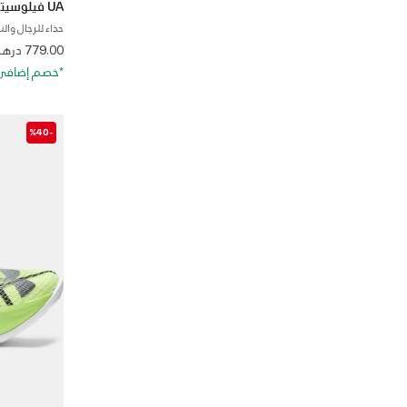
UA فيلوسيتي إيليت 2
حذاء للرجال وال
from
779.00 درهم
*خصم إضافي 20%. كود الخصم: RA20
-%40