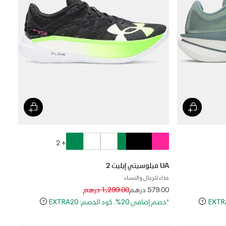
+ 2
UA فيلوسيتي إيليت 2
حذاء للرجال والنساء
Price reduced from
to
579.00 درهم
1,299.00 درهم
*خصم إضافي 20%. كود الخصم: EXTRA20