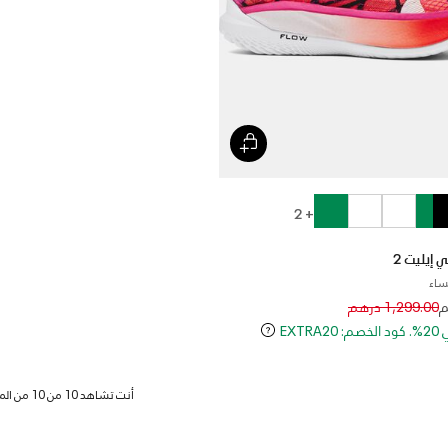
+ 2
نساء
Price reduced 
to
1,299.00 درهم
EXT