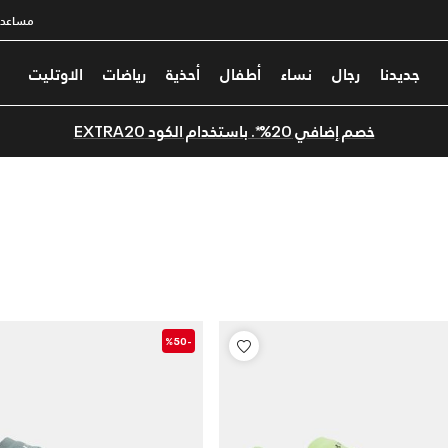
مساعدة
جديدنا
رجال
نساء
أطفال
أحذية
رياضات
الاوتليت
خصم إضافي 20%*. باستخدام الكود EXTRA20
-%50